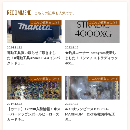
RECOMMEND
こちらの記事も人気です。
こんなの買取ました！
こんなの買取ました！
2024.11.12
2022.8.15
電動工具買い取らせて頂きまし
★釣具コーナーInstagram更新し
た！#電動工具 #MAKITA #インパ
ました！〈シマノ ストラディック
クトドラ…
400…
こんなの買取ました！
こんなの買取ました！
2019.12.23
2021.4.13
【カード】12/23■入荷情報！◆ス
4/13★ワンピース P.O.P SA-
ーパードラゴンボールヒーローズ
MAXIMUM｜DXF各種お持ち頂
カード を…
き…