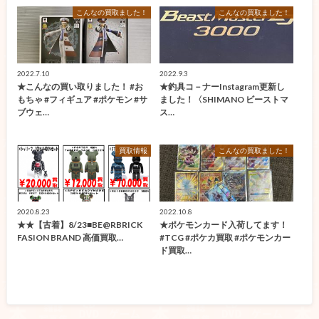
こんなの買取ました！
こんなの買取ました！
2022.7.10
2022.9.3
★こんなの買い取りました！ #お
★釣具コ－ナーInstagram更新し
もちゃ #フィギュア #ポケモン #サ
ました！〈SHIMANO ビーストマ
ブウェ…
ス…
買取情報
こんなの買取ました！
2020.8.23
2022.10.8
★★【古着】8/23■BE@RBRICK
★ポケモンカード入荷してます！
FASION BRAND 高価買取…
#TCG #ポケカ買取 #ポケモンカー
ド買取…