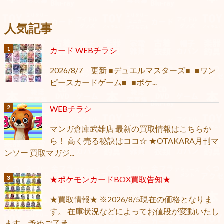
人気記事
カード WEBチラシ
2026/8/7 更新 ■デュエルマスターズ■ ■ワン
ピースカードゲーム■ ■ポケ...
WEBチラシ
マンガ倉庫武雄店 最新の買取情報はこちらか
ら！ 高く売る秘訣はココ☆ ★OTAKARA月刊マ
ンソー 買取マガジ...
★ポケモンカードBOX買取告知★
★買取情報★ ※2026/8/5現在の価格となりま
す。 在庫状況などによってお値段が変動いたし
ます。予めご了承...