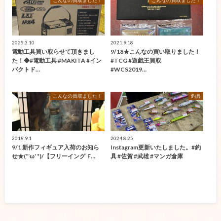
こんなの買取ました！
こんなの買取ました！
2025.3.10
2021.9.18
電動工具買い取らせて頂きまし
9/18★こんなの買い取りました！
た！◆#電動工具 #MAKITA #イン
#TCG #遊戯王買取
パクトド…
#WCS2019…
こんなの買取ました！
釣具
2018.9.1
2024.8.25
9/1 新作フィギュア入荷のお知ら
Instagram更新いたしました。#釣
せ★(*‘ω‘ *)/【フリーイング F…
具 #佐賀 #武雄 #マンガ倉庫