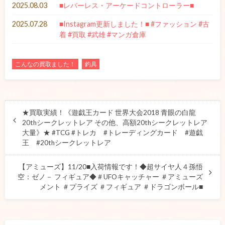
2025.08.03
■レバーレス・アーケードコントローラー■
2025.07.28
■Instagram更新しました！■ #ファッション #古
着 #買取 #武雄 #マンガ倉庫
こんなの買取ました！
釣具
★買取実績！《遊戯王カード 世界大会2018 青眼の白龍
20thシークレットレア その他、高額20thシークレットレア
大量》★ #TCG #トレカ #トレーディングカード #遊戯
王 #20thシークレットレア
【アミューズ】11/20■入荷情報です！◆超サイヤ人４孫悟
空：ゼノ－ フィギュア◆＃UFOキャッチャー ＃アミューズ
メント ＃プライズ ＃フィギュア ＃ドラゴンボール■