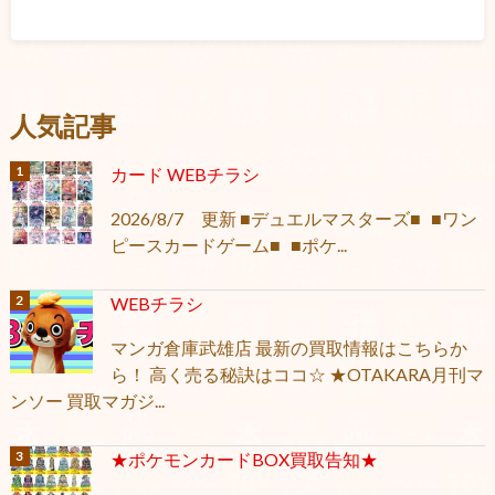
人気記事
カード WEBチラシ
2026/8/7 更新 ■デュエルマスターズ■ ■ワン
ピースカードゲーム■ ■ポケ...
WEBチラシ
マンガ倉庫武雄店 最新の買取情報はこちらか
ら！ 高く売る秘訣はココ☆ ★OTAKARA月刊マ
ンソー 買取マガジ...
★ポケモンカードBOX買取告知★