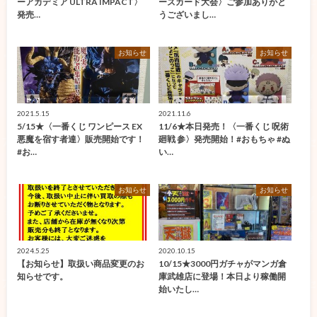
ーアカデミア ULTRA IMPACT〉
ーズカード大会〉ご参加ありがと
発売…
うございまし…
お知らせ
お知らせ
2021.5.15
2021.11.6
5/15★〈一番くじ ワンピース EX
11/6★本日発売！〈一番くじ 呪術
悪魔を宿す者達〉販売開始です！
廻戦 参〉発売開始！#おもちゃ #ぬ
#お…
い…
お知らせ
お知らせ
2024.5.25
2020.10.15
【お知らせ】取扱い商品変更のお
10/15★3000円ガチャがマンガ倉
知らせです。
庫武雄店に登場！本日より稼働開
始いたし…