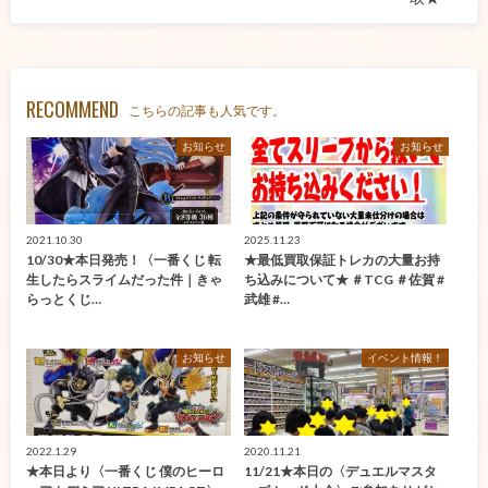
RECOMMEND
こちらの記事も人気です。
お知らせ
お知らせ
2021.10.30
2025.11.23
10/30★本日発売！〈一番くじ 転
★最低買取保証トレカの大量お持
生したらスライムだった件｜きゃ
ち込みについて★ ＃TCG ＃佐賀 #
らっとくじ…
武雄 #…
お知らせ
イベント情報！
2022.1.29
2020.11.21
★本日より〈一番くじ 僕のヒーロ
11/21★本日の〈デュエルマスタ