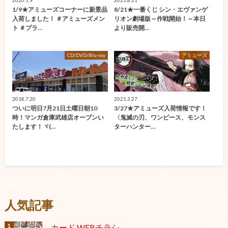
2020.1.9
2021.8.21
1/9★アミューズコーナーに新景品
8/21★一番くじ シン・エヴァンゲ
入荷しました！ ＃アミューズメン
リオン劇場版～作戦開始！～本日
ト ＃プラ…
より販売開…
CD/DVD/Blu-ray
アミューズ
2018.7.20
2021.3.27
ついに明日7月21日土曜日朝10
3/27★アミューズ入荷情報です！
時！マンガ倉庫武雄店オープンい
〈鬼滅の刃、ワンピース、モンス
たします！ヾ(…
ターハンター…
人気記事
カード WEBチラシ