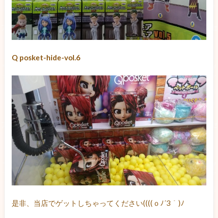
Q posket-hide-vol.6
是非、当店でゲットしちゃってください((((ｏﾉ´3｀)ﾉ