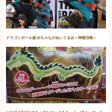
ドラゴンボール超 めちゃながぬいぐるみ～神龍召喚～