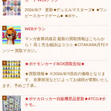
2026/8/7 更新 ■デュエルマスターズ■ ■ワン
ピースカードゲーム■ ■ポケ...
WEBチラシ
マンガ倉庫武雄店 最新の買取情報はこちらか
ら！ 高く売る秘訣はココ☆ ★OTAKARA月刊マ
ンソー 買取マガジ...
★ポケモンカードBOX買取告知★
★買取情報★ ※2026/8/5現在の価格となりま
す。 在庫状況などによってお値段が変動いたし
ます。予めご了承...
★ポケカロッカー自販機景品更新★#TCG #ポ
ケモ...