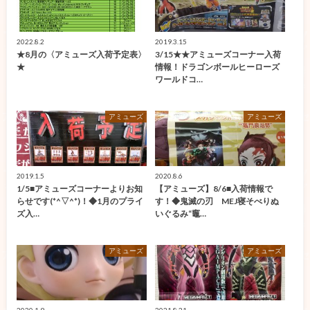
2022.8.2
2019.3.15
★8月の〈アミューズ入荷予定表〉
3/15★★アミューズコーナー入荷
★
情報！ドラゴンボールヒーローズ
ワールドコ…
アミューズ
アミューズ
2019.1.5
2020.8.6
1/5■アミューズコーナーよりお知
【アミューズ】8/6■入荷情報で
らせです(*^▽^*)！◆1月のプライ
す！◆鬼滅の刃 MEJ寝そべりぬ
ズ入…
いぐるみ“竈…
アミューズ
アミューズ