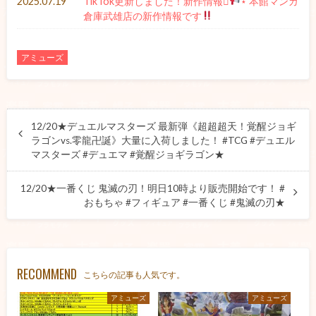
2025.07.19
TikTok更新しました！新作情報⋆͛
⋆ 本館マンガ
倉庫武雄店の新作情報です
アミューズ
12/20★デュエルマスターズ 最新弾《超超超天！覚醒ジョギ
ラゴンvs.零龍卍誕》大量に入荷しました！ #TCG #デュエル
マスターズ #デュエマ #覚醒ジョギラゴン★
12/20★一番くじ 鬼滅の刃！明日10時より販売開始です！ #
おもちゃ #フィギュア #一番くじ #鬼滅の刃★
RECOMMEND
こちらの記事も人気です。
アミューズ
アミューズ