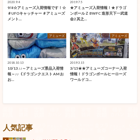
2020.9.4
2019.7.5
9/4☆アミューズ入荷情報です！☆
★アミューズ入荷情報！★ドラゴ
＃UFOキャッチャー ＃アミューズ
ンボールＺ BWFC 造形天下一武道
メント…
会2 其之…
アミューズ
アミューズ
2018.10.13
2019.3.15
10/13 ♪♪～アミューズ景品入荷情
3/15★★アミューズコーナー入荷
報～♪♪《ドラゴンクエスト AM お
情報！ドラゴンボールヒーローズ
お…
ワールドコ…
人気記事