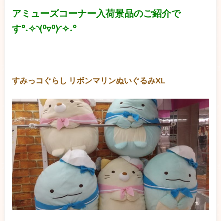
アミューズコーナー入荷景品のご紹介で
す°˖✧◝(⁰▿⁰)◜✧˖°
すみっコぐらし リボンマリンぬいぐるみXL