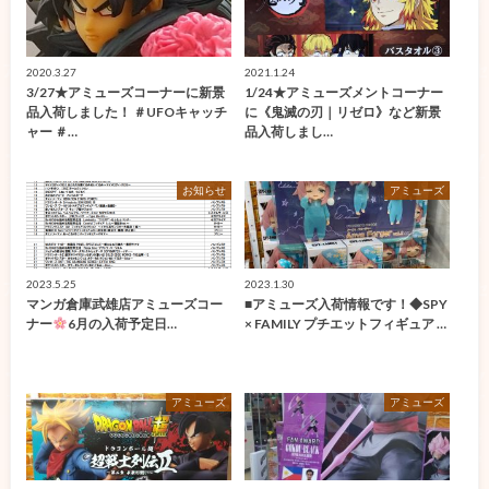
2020.3.27
2021.1.24
3/27★アミューズコーナーに新景
1/24★アミューズメントコーナー
品入荷しました！ ＃UFOキャッチ
に《鬼滅の刃｜リゼロ》など新景
ャー ＃…
品入荷しまし…
お知らせ
アミューズ
2023.5.25
2023.1.30
マンガ倉庫武雄店アミューズコー
■アミューズ入荷情報です！◆SPY
ナー
6月の入荷予定日…
× FAMILY プチエットフィギュア …
アミューズ
アミューズ