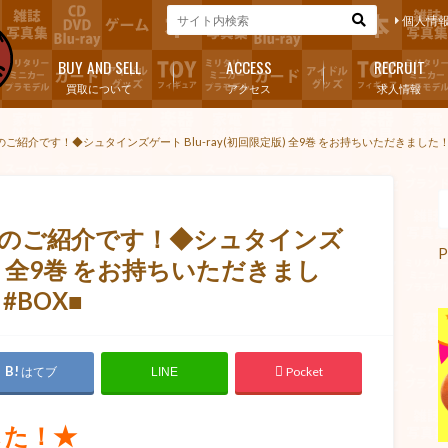
個人情
BUY AND SELL
ACCESS
RECRUIT
買取について
アクセス
求人情報
品のご紹介です！◆シュタインズゲート Blu-ray(初回限定版) 全9巻 をお持ちいただきました！◆#
取商品のご紹介です！◆シュタインズ
P
定版) 全9巻 をお持ちいただきまし
#BOX■
はてブ
Pocket
LINE
した！★