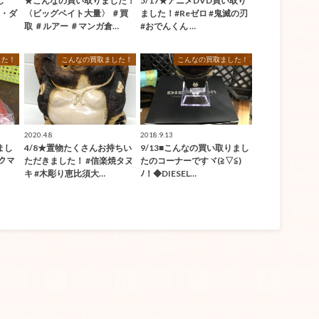
し
★こんなの買い取りました！
5/17★アニメDVD買い取り
電・ダ
〈ビッグベイト大量〉 ＃買
ました！#Reゼロ #鬼滅の刃
取 ＃ルアー ＃マンガ倉…
#おでんくん …
した！
こんなの買取ました！
こんなの買取ました！
2020.4.8
2018.9.13
まし
4/8★置物たくさんお持ちい
9/13■こんなの買い取りまし
ックマ
ただきました！ #信楽焼タヌ
たのコーナーですヾ(≧▽≦)
キ #木彫り恵比須大…
ﾉ！◆DIESEL…