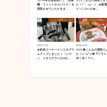
12/16★出張買取にて〈洗濯
1/21 こんなの買取りま
機・フィットネスバイク〉を
た！(｀・ω・´)ゞ★家
買取させていただきま…
イソン DC63★…
こんなの買取ました！
こんなの買取ま
2022.7.13
2018.9.23
★釣具コーナーインスタグラ
9/23 ◆こんなの買取り
ムアップしました！〈シマ
た！(=ﾟωﾟ)ﾉ◆『リラ
ノ １８ステラC2500S…
ほくほくワッ…