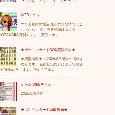
WEBチラシ
マンガ倉庫武雄店 最新の買取情報はこ
ちらから！ 高く売る秘訣はココ☆
★OTAKARA月刊マンソー 買取マガジ...
★ポケモンカードBOX買取告知★
★買取情報★ ※2026/8/5現在の価格と
なります。 在庫状況などによってお値
段が変動いたします。予めご了承...
ゲーム WEBチラシ
2026/8/6 更新
★ポケモンカード買取告知★