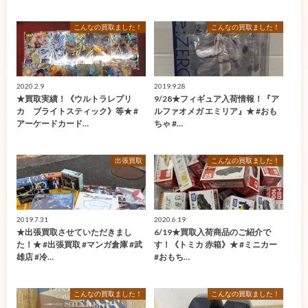
こんなの買取ました！
こんなの買取ました！
2020.2.9
2019.9.28
★買取実績！《ウルトラレプリ
9/28★フィギュア入荷情報！『ア
カ ブライトスティック》等★ #
ルファオメガ エミリア』★ #おも
アーケードカード…
ちゃ #…
出張買取
こんなの買取ました！
2019.7.31
2020.6.19
★出張買取させていただきまし
6/19★買取入荷商品のご紹介で
た！★ #出張買取 #マンガ倉庫 #武
す！《トミカ 赤箱》★ #ミニカー
雄店 #冷…
#おもち…
こんなの買取ました！
こんなの買取ました！