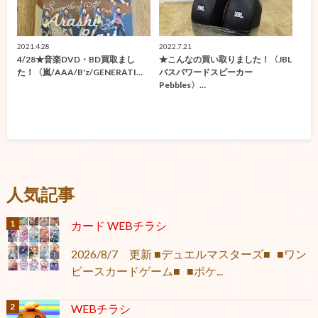
2021.4.28
2022.7.21
4/28★音楽DVD・BD買取まし
★こんなの買い取りました！〈JBL
た！〈嵐/AAA/B'z/GENERATI…
バスパワードスピーカー
Pebbles〉…
人気記事
カード WEBチラシ
2026/8/7 更新 ■デュエルマスターズ■ ■ワン
ピースカードゲーム■ ■ポケ...
WEBチラシ