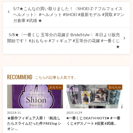
5/7★こんなの買い取りました！〈SHOEI Z-7 フルフェイス
ヘルメット〉 #ヘルメット #SHOEI #最新モデル #買取 #マン
ガ倉庫 #武雄 ★
5/8★〈一番くじ 五等分の花嫁∬-BrideStyle-〉本日より販売
開始です！ #おもちゃ #フィギュア #五等分の花嫁 #一番くじ
★
RECOMMEND
こちらの記事も人気です。
おもちゃ
おもちゃ
2022.8.11
2025.11.29
★新作フィギュア入荷！〈転生し
■一番くじ DEATH NOTE■ ＃一番
たらスライムだった件 FREEing シ
くじ #デスノート #佐賀 #武雄…
オン …