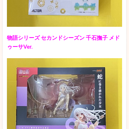
物語シリーズ セカンドシーズン 千石撫子 メド
ゥーサVer.