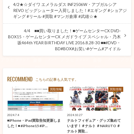
4/2★☆ダイワ エメラルダス INF2506W・アブガルシア
REVO ビッグシューター入荷しました！#エギング #ショアジ
ギング #リール #買取 #マンガ倉庫 #武雄☆★
4/4 ■■買い取りました！■ゲームセンターCX DVD-
BOX15・ゲームセンターCX メガドライブ スペシャル・乃木
坂464th YEAR BIRTHDAY LIVE 2016.8.28-30 ■■#DVD・
BD#BOX#お笑い#ゲーム#アイドル
RECOMMEND
こちらの記事も人気です。
買取情報
買取情報
2024.7.4
2024.10.27
■iPhone・iPad買取告知更新しま
ナルトフィギュア・グッズ集めて
した！■ #iPhone15 #iP…
います！＃ナルト ＃NARUTO ＃
ナルト買取…