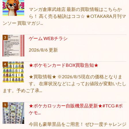
マンガ倉庫武雄店 最新の買取情報はこちらか
ら！ 高く売る秘訣はココ☆ ★OTAKARA月刊マ
ンソー 買取マガジ...
ゲーム WEBチラシ
2026/8/6 更新
★ポケモンカードBOX買取告知★
★買取情報★ ※2026/8/5現在の価格となりま
す。 在庫状況などによってお値段が変動いたし
ます。予めご了承...
★ポケカロッカー自販機景品更新★#TCG #ポ
ケモ...
今回も豪華景品をご用意！ ぜひ一度チャレンジ