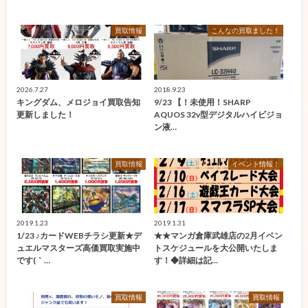
買取情報
こんなの買取ました！
2026.7.27
2018.9.23
キングダム、メロジョイ買取告知
9/23 【！未使用！SHARP
更新しました！
AQUOS 32v型デジタルハイビジョ
ン液…
買取情報
イベント情報！
2019.1.23
2019.1.31
1/23 ♪カードWEBチラシ更新★デ
★★マンガ倉庫武雄店の2月イベン
ュエルマスターズ高価買取実施中
トスケジュールを大公開いたしま
です(｀…
す！◆詳細は記…
買取情報
買取情報