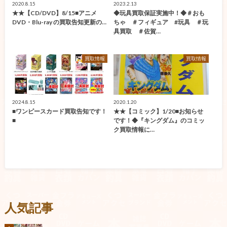
2020.8.15
2023.2.13
★★【CD/DVD】8/15■アニメ
◆玩具買取保証実施中！◆＃おも
DVD・Blu-ray の買取告知更新の…
ちゃ ＃フィギュア #玩具 ＃玩
具買取 ＃佐賀…
買取情報
買取情報
2024.8.15
2020.1.20
■ワンピースカード買取告知です！
★★【コミック】1/20■お知らせ
■
です！◆『キングダム』のコミッ
ク買取情報に…
人気記事