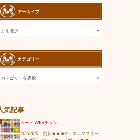
アーカイブ
カテゴリー
人気記事
カード WEBチラシ
2026/8/5 更新★★ ■デュエルマスター
ズ■ ■ワンピースカードゲーム■ ■...