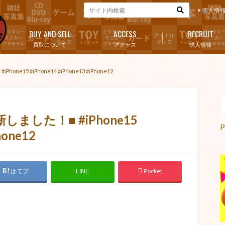
個人情
BUY AND SELL
ACCESS
RECRUIT
買取について
アクセス
求人情報
ne15 #iPhone14 #iPhone13 #iPhone12
新しました！■ #iPhone15
P
hone12
はてブ
Pocket
LINE