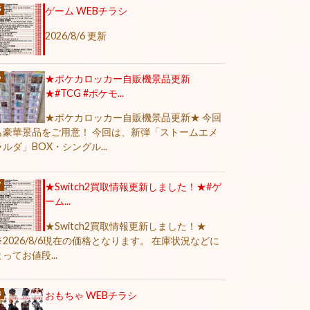
ゲーム WEBチラシ
2026/8/6 更新
★ポケカロッカー自販機景品更新
★#TCG #ポケモ...
★ポケカロッカー自販機景品更新★ 今回
も豪華景品をご用意！ 今回は、新弾「ストームエメ
ラルダ」BOX・シングル...
★Switch2買取情報更新しました！★#ゲ
ーム...
★Switch2買取情報更新しました！★
※2026/8/6現在の価格となります。 在庫状況などに
よってお値段...
おもちゃ WEBチラシ