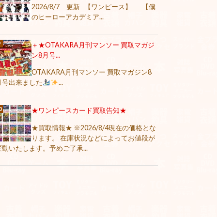
2026/8/7 更新 【ワンピース】 【僕
のヒーローアカデミア...
＋★OTAKARA月刊マンソー 買取マガジ
ン8月号...
OTAKARA月刊マンソー 買取マガジン8
月号出来ました
...
★ワンピースカード買取告知★
★買取情報★ ※2026/8/4現在の価格とな
ります。 在庫状況などによってお値段が
変動いたします。予めご了承...