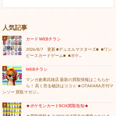
人気記事
カード WEBチラシ
2026/8/7 更新 ■デュエルマスターズ■ ■ワン
ピースカードゲーム■ ■ポケ...
WEBチラシ
マンガ倉庫武雄店 最新の買取情報はこちらか
ら！ 高く売る秘訣はココ☆ ★OTAKARA月刊マ
ンソー 買取マガジ...
★ポケモンカードBOX買取告知★
★買取情報★ ※2026/8/5現在の価格となりま