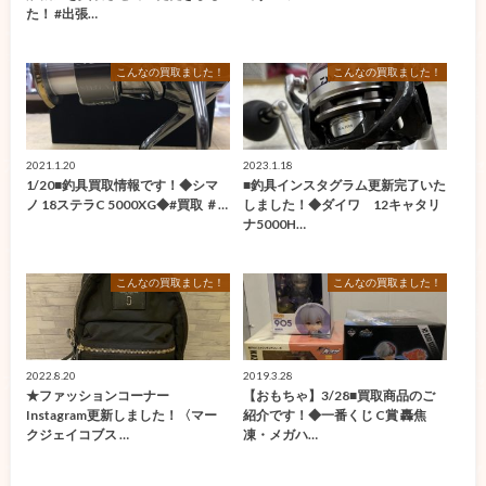
た！ #出張…
こんなの買取ました！
こんなの買取ました！
2021.1.20
2023.1.18
1/20■釣具買取情報です！◆シマ
■釣具インスタグラム更新完了いた
ノ 18ステラC 5000XG◆#買取 ＃…
しました！◆ダイワ 12キャタリ
ナ5000H…
こんなの買取ました！
こんなの買取ました！
2022.8.20
2019.3.28
★ファッションコーナー
【おもちゃ】3/28■買取商品のご
Instagram更新しました！〈マー
紹介です！◆一番くじ C賞 轟焦
クジェイコブス …
凍・メガハ…