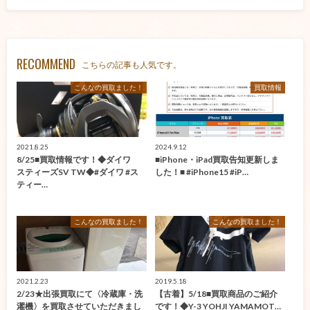
RECOMMEND
こちらの記事も人気です。
こんなの買取ました！
買取情報
2021.8.25
2024.9.12
8/25■買取情報です！◆ダイワ
■iPhone・iPad買取告知更新しま
スティーズSV TW◆#ダイワ #ス
した！■ #iPhone15 #iP…
ティー…
こんなの買取ました！
こんなの買取ました！
2021.2.23
2019.5.18
2/23★出張買取にて〈冷蔵庫・洗
【古着】5/18■買取商品のご紹介
濯機〉を買取させていただきまし
です！◆Y-3 YOHJI YAMAMOT…