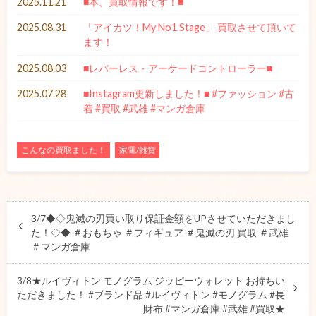
2025.11.21
■本、買取情報です！■
2025.08.31
「アイカツ！My No1 Stage」 買取させて頂いて
ます！
2025.08.03
■レバーレス・アーケードコントローラー■
2025.07.28
■Instagram更新しました！■ #ファッション #古
着 #買取 #武雄 #マンガ倉庫
こんなの買取ました！
家電/雑貨
3/7◆◇鬼滅の刃買い取り保証金額をUPさせていただきまし
た！◇◆ ＃おもちゃ ＃フィギュア ＃鬼滅の刃 買取 ＃武雄
＃マンガ倉庫
3/8★ルイヴィトン モノグラム ジッピーウォレット お持ちい
ただきました！ #ブランド品 #ルイヴィトン #モノグラム #長
財布 #マンガ倉庫 #武雄 #買取★