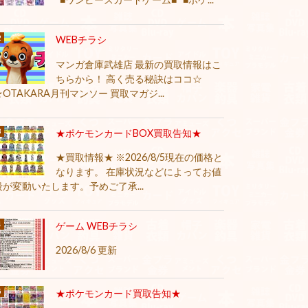
WEBチラシ
マンガ倉庫武雄店 最新の買取情報はこ
ちらから！ 高く売る秘訣はココ☆
★OTAKARA月刊マンソー 買取マガジ...
★ポケモンカードBOX買取告知★
★買取情報★ ※2026/8/5現在の価格と
なります。 在庫状況などによってお値
段が変動いたします。予めご了承...
ゲーム WEBチラシ
2026/8/6 更新
★ポケモンカード買取告知★