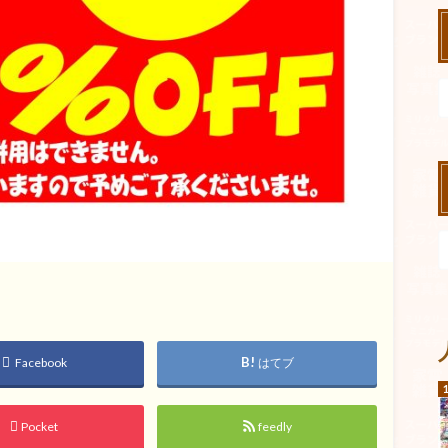
Facebook
はてブ
Pocket
feedly