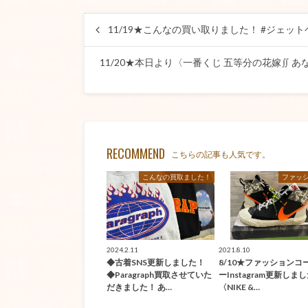
11/19★こんなの買い取りました！ #ジェットヘルメ
11/20★本日より〈一番くじ 五等分の花嫁∬ あ
RECOMMEND
こちらの記事も人気です。
こんなの買取ました！
ファッ
2024.2.11
2021.8.10
◆古着SNS更新しました！
8/10★ファッションコ
◆Paragraph買取させていた
ーInstagram更新しま
だきました！ あ…
〈NIKE &…