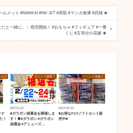
ット #NANKAI #NK-JET #買取 #マンガ倉庫 #武雄 ★
なたと一緒に。〉発売開始！ #おもちゃ #フィギュア #一番
くじ #五等分の花嫁 ★
ション
イベント情報！
イベント情報！
2025.2.22
2024.10.13
ーナ
■ガラポン抽選会を開催しま
■お得なPS3ソフトセット販
した！
す！◆#ガラポン #ガラポン
売中■
抽選会 #アミューズ …