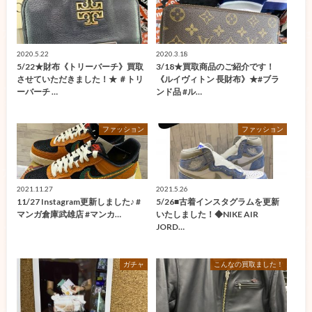
2020.5.22
2020.3.18
5/22★財布《トリーバーチ》買取
3/18★買取商品のご紹介です！
させていただきました！★ ＃トリ
《ルイヴィトン 長財布》★#ブラ
ーバーチ …
ンド品 #ル…
ファッション
ファッション
2021.11.27
2021.5.26
11/27 Instagram更新しました♪ #
5/26■古着インスタグラムを更新
マンガ倉庫武雄店 #マンカ…
いたしました！◆NIKE AIR
JORD…
ガチャ
こんなの買取ました！