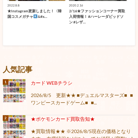
2022.8.8
2020.2.16
★Instagram更新しました！〈韓
2/16★ファッションコーナー買取
国コスメガチャ
&#x…
入荷情報！ #ハーレーダビッドソ
ン #レザ…
人気記事
カード WEBチラシ
2026/8/5 更新★★ ■デュエルマスターズ■ ■
ワンピースカードゲーム■ ■...
★ポケモンカード買取告知★
★買取情報★★ ※2026/8/5現在の価格となり