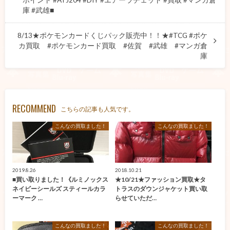
ポイント #ATJ204 #DIY #エアーラチェット #買取 #マンガ倉
庫 #武雄■
8/13★ポケモンカードくじパック販売中！！★#TCG #ポケ
カ買取 #ポケモンカード買取 #佐賀 #武雄 #マンガ倉
庫
RECOMMEND
こちらの記事も人気です。
こんなの買取ました！
こんなの買取ました！
2019.8.26
2018.10.21
■買い取りました！《ルミノックス
★10/21★ファッション買取★タ
ネイビーシールズ スティールカラ
トラスのダウンジャケット買い取
ーマーク …
らせていただ…
こんなの買取ました！
こんなの買取ました！