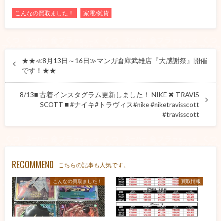
こんなの買取ました！
家電/雑貨
★★≪8月13日～16日≫マンガ倉庫武雄店『大感謝祭』開催
です！★★
8/13■ 古着インスタグラム更新しました！ NIKE ✖︎ TRAVIS
SCOTT ■ #ナイキ#トラヴィス#nike #niketravisscott
#travisscott
RECOMMEND
こちらの記事も人気です。
こんなの買取ました！
買取情報