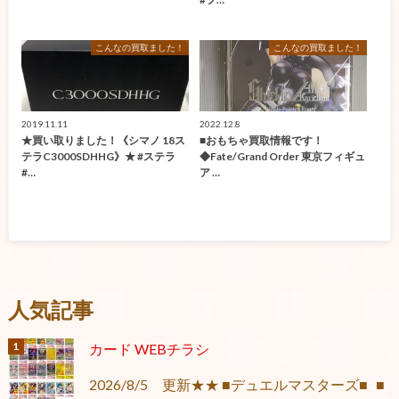
こんなの買取ました！
こんなの買取ました！
2019.11.11
2022.12.8
★買い取りました！《シマノ 18ス
■おもちゃ買取情報です！
テラC3000SDHHG》★ #ステラ
◆Fate/Grand Order 東京フィギュ
#…
ア …
人気記事
カード WEBチラシ
2026/8/5 更新★★ ■デュエルマスターズ■ ■