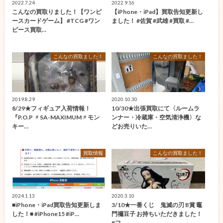
2022.7.24
2022.9.16
こんなの買取りました！【ワンピ
【iPhone・iPad】買取告知更新し
ースカードゲーム】 #TCG #ワン
ました！ #佐賀 #武雄 #買取 #…
ピース買取…
こんなの買取ました！
こんなの買取ました！
2019.8.29
2020.10.30
8/29★フィギュア入荷情報！
10/30★出張買取にて〈ルームラ
『P.O.P 〃SA-MAXIMUM〃モン
ンナー・冷蔵庫・空気清浄機〉な
キー…
どお売りいた…
買取情報
こんなの買取ました！
2024.1.13
2020.3.10
■iPhone・iPad買取告知更新しま
3/10★一番くじ 鬼滅の刃 B賞 竈
した！■ #iPhone15 #iP…
門禰豆子 お持ちいただきました！
#フ…