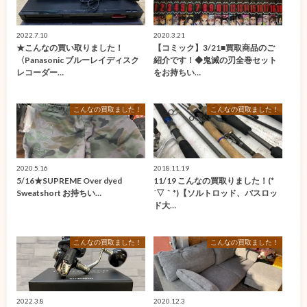
2022.7.10
2020.3.21
★こんなの買い取りました！
【コミック】3/21■買取商品のご
〈Panasonic ブルーレイディスク
紹介です！◆鬼滅の刃全巻セット
レコーダー…
をお持ちい…
こんなの買取ました！
こんなの買取ました！
2020.5.16
2018.11.19
5/16★SUPREME Over dyed
11/19 こんなの買取りました！(*
Sweatshort お持ちい…
´▽｀*)【ソルトロッド、バスロッ
ド大…
こんなの買取ました！
こんなの買取ました！
2022.3.8
2020.12.3