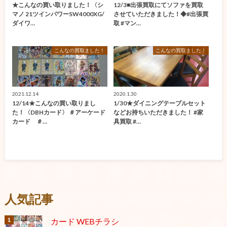
★こんなの買い取りました！〈シ
12/3■出張買取にてソファを買取
マノ 21ツインパワーSW4000XG/
させていただきました！◆#出張買
ダイワ…
取 #マン…
こんなの買取ました！
こんなの買取ました！
2021.12.14
2020.1.30
12/14★こんなの買い取りまし
1/30★ダイニングテーブルセット
た！〈DBHカード〉 ＃アーケード
などお持ちいただきました！ #家
カード ＃…
具買取 #…
人気記事
カード WEBチラシ