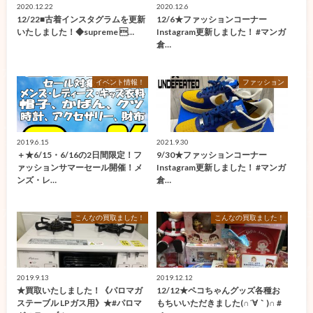
2020.12.22
2020.12.6
12/22■古着インスタグラムを更新
12/6★ファッションコーナー
いたしました！◆supreme …
Instagram更新しました！ #マンガ
倉…
イベント情報！
ファッション
2019.6.15
2021.9.30
＋★6/15・6/16の2日間限定！フ
9/30★ファッションコーナー
ァッションサマーセール開催！メ
Instagram更新しました！ #マンガ
ンズ・レ…
倉…
こんなの買取ました！
こんなの買取ました！
2019.9.13
2019.12.12
★買取いたしました！《パロマガ
12/12★ペコちゃんグッズ各種お
ステーブル LPガス用》★#パロマ
もちいいただきました(∩´∀｀)∩ #