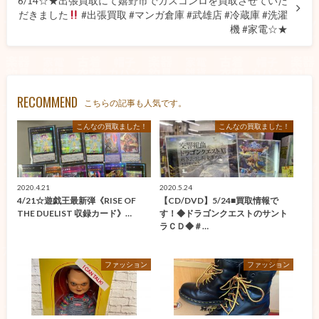
6/14☆★出張買取にて嬉野市でガスコンロを買取させていた
だきました
#出張買取 #マンガ倉庫 #武雄店 #冷蔵庫 #洗濯
機 #家電☆★
RECOMMEND
こちらの記事も人気です。
こんなの買取ました！
こんなの買取ました！
2020.4.21
2020.5.24
4/21☆遊戯王最新弾《RISE OF
【CD/DVD】5/24■買取情報で
THE DUELIST 収録カード》…
す！◆ドラゴンクエストのサント
ラＣＤ◆＃…
ファッション
ファッション