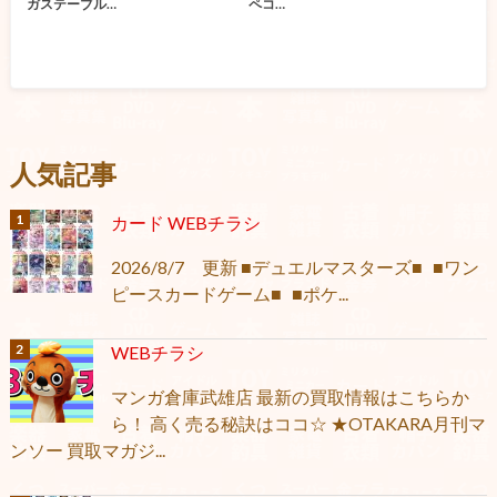
ガステーブル…
ペコ…
人気記事
カード WEBチラシ
2026/8/7 更新 ■デュエルマスターズ■ ■ワン
ピースカードゲーム■ ■ポケ...
WEBチラシ
マンガ倉庫武雄店 最新の買取情報はこちらか
ら！ 高く売る秘訣はココ☆ ★OTAKARA月刊マ
ンソー 買取マガジ...