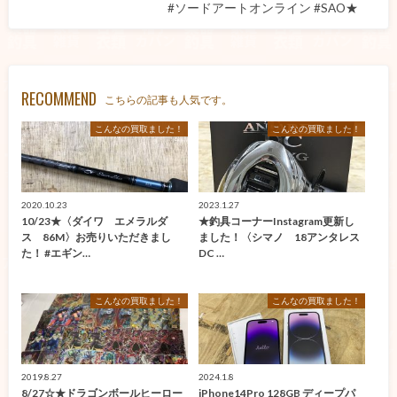
#ソードアートオンライン #SAO★
RECOMMEND
こちらの記事も人気です。
こんなの買取ました！
こんなの買取ました！
2020.10.23
2023.1.27
10/23★〈ダイワ エメラルダ
★釣具コーナーInstagram更新し
ス 86M〉お売りいただきまし
ました！〈シマノ 18アンタレス
た！ #エギン…
DC …
こんなの買取ました！
こんなの買取ました！
2019.8.27
2024.1.8
8/27☆★ドラゴンボールヒーロー
iPhone14Pro 128GB ディープパ