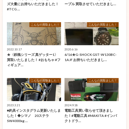
ズ大量にお持ちいただきました！
ープル 買取させていただきまし…
#TCG …
こんなの買取ました！
こんなの買取ました！
2022.10.17
2020.6.16
★〈鉄魄シリーズ 真ゲッター1〉
6/16★G-SHOCK GST-W130BC-
買取いたしました！ #おもちゃ #フ
1AJF お持ちいただきまし…
ィギュア…
こんなの買取ました！
こんなの買取ました！
2023.3.21
2024.9.18
■釣具インスタグラム更新いたしま
電動工具買い取らせて頂きまし
した！◆シマノ 20ステラ
た！#電動工具 #MAKITA #インパ
SW4000xg …
クトドラ…