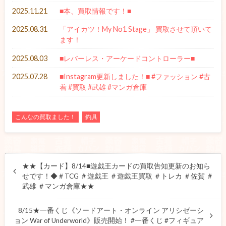
2025.11.21
■本、買取情報です！■
2025.08.31
「アイカツ！My No1 Stage」 買取させて頂いて
ます！
2025.08.03
■レバーレス・アーケードコントローラー■
2025.07.28
■Instagram更新しました！■ #ファッション #古
着 #買取 #武雄 #マンガ倉庫
こんなの買取ました！
釣具
★★【カード】8/14■遊戯王カードの買取告知更新のお知ら
せです！◆＃TCG ＃遊戯王 ＃遊戯王買取 ＃トレカ ＃佐賀 ＃
武雄 ＃マンガ倉庫★★
8/15★一番くじ《ソードアート・オンライン アリシゼーシ
ョン War of Underworld》販売開始！ #一番くじ #フィギュア