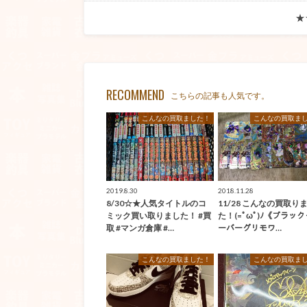
★
RECOMMEND
こちらの記事も人気です。
こんなの買取ました！
こんなの買取ま
2019.8.30
2018.11.28
8/30☆★人気タイトルのコ
11/28 こんなの買取り
ミック買い取りました！ #買
た！(=ﾟωﾟ)ﾉ《ブラッ
取 #マンガ倉庫 #…
ーバーグリモワ…
こんなの買取ました！
こんなの買取ま