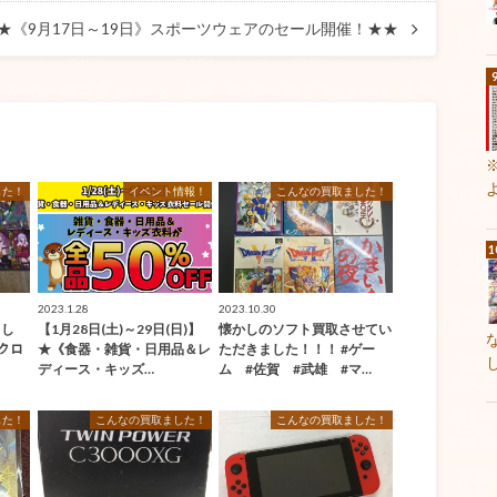
★《9月17日～19日》スポーツウェアのセール開催！★★
した！
イベント情報！
こんなの買取ました！
2023.1.28
2023.10.30
まし
【1月28日(土)～29日(日)】
懐かしのソフト買取させてい
ククロ
★《食器・雑貨・日用品＆レ
ただきました！！！ #ゲー
ディース・キッズ…
ム #佐賀 #武雄 #マ…
した！
こんなの買取ました！
こんなの買取ました！