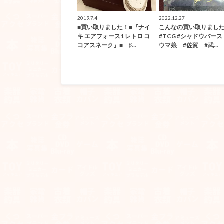
2019.7.4
2022.12.27
■買い取りました！■『ナイ
こんなの買い取りました
キ エアフォース1 レトロ コ
#TCG #シャドウバース
コアスネーク』■ ♯…
ウマ娘 #佐賀 #武…