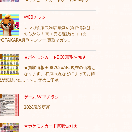
WEBチラシ
マンガ倉庫武雄店 最新の買取情報はこ
ちらから！ 高く売る秘訣はココ☆
★OTAKARA月刊マンソー 買取マガジ...
★ポケモンカードBOX買取告知★
★買取情報★ ※2026/8/5現在の価格と
なります。 在庫状況などによってお値
段が変動いたします。予めご了承...
ゲーム WEBチラシ
2026/8/6 更新
★ポケモンカード買取告知★