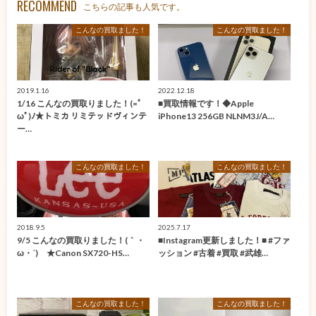
RECOMMEND
こちらの記事も人気です。
こんなの買取ました！
こんなの買取ました！
2019.1.16
2022.12.18
1/16 こんなの買取りました！(=ﾟ
■買取情報です！◆Apple
ωﾟ)ﾉ★トミカ リミテッドヴィンテ
iPhone13 256GB NLNM3J/A…
ー…
こんなの買取ました！
こんなの買取ました！
2018.9.5
2025.7.17
9/5 こんなの買取りました！(｀・
■Instagram更新しました！■ #ファ
ω・´)ゞ★Canon SX720-HS…
ッション #古着 #買取 #武雄…
こんなの買取ました！
こんなの買取ました！