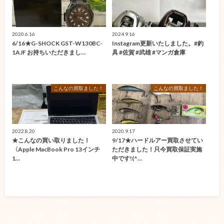
2020.6.16
2024.9.16
6/16★G-SHOCK GST-W130BC-
Instagram更新いたしました。#釣
1AJF お持ちいただきまし…
具 #佐賀 #武雄 #マンガ倉庫
こんなの買取ました！
こんなの買取ました！
2022.8.20
2020.9.17
★こんなの買い取りました！
9/17★ハードルアー買取させてい
〈Apple MacBook Pro 13インチ
ただきました！只今買取保証実施
1…
中です!(^…