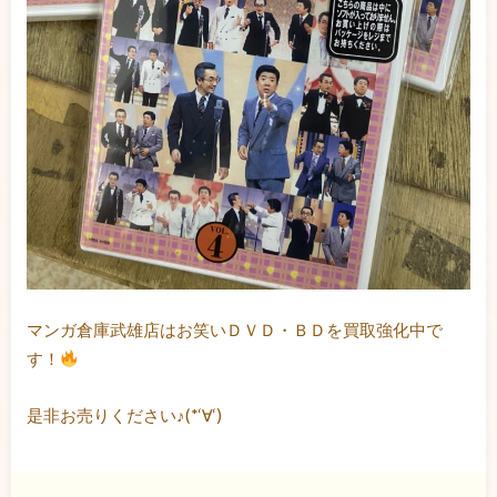
マンガ倉庫武雄店はお笑いＤＶＤ・ＢＤを買取強化中で
す！
是非お売りください♪(*‘∀‘)