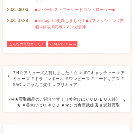
2025.08.03
■レバーレス・アーケードコントローラー■
2025.07.28
■Instagram更新しました！■ #ファッション #古
着 #買取 #武雄 #マンガ倉庫
こんなの買取ました！
CD/DVD/Blu-ray
7/4☆アミューズ入荷しました！☆ ＃UFOキャッチャー ＃ア
ミューズ ＃ドラゴンボール ＃ワンピース ＃コードギアス ＃
SAO ＃にゃんこ先生 ＃プリキュア
7/4★買取商品のご紹介です！《美空ひばりＣＤ-ＢＯＸ絆》
★ ＃美空ひばり ＃ＣＤ ＃マンガ倉庫武雄店 ＃武雄買取