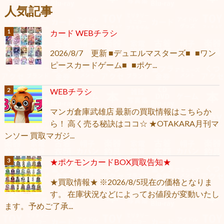
人気記事
カード WEBチラシ
2026/8/7 更新 ■デュエルマスターズ■ ■ワン
ピースカードゲーム■ ■ポケ...
WEBチラシ
マンガ倉庫武雄店 最新の買取情報はこちらか
ら！ 高く売る秘訣はココ☆ ★OTAKARA月刊マ
ンソー 買取マガジ...
★ポケモンカードBOX買取告知★
★買取情報★ ※2026/8/5現在の価格となりま
す。 在庫状況などによってお値段が変動いたし
ます。予めご了承...