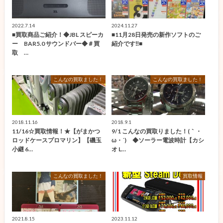
2022.7.14
2024.11.27
■買取商品ご紹介！◆JBL スピーカ
■11月28日発売の新作ソフトのご
ー BAR5.0 サウンドバー◆＃買
紹介です‼■
取 …
こんなの買取ました！
こんなの買取ました！
2018.11.16
2018.9.1
11/16☆買取情報！★【がまかつ
9/1 こんなの買取りました！(｀・
ロッドケースプロマリン】【磯玉
ω・´)ゞ◆ソーラー電波時計【カシ
小継 6…
オ L…
こんなの買取ました！
買取情報
2021.8.15
2023.11.12