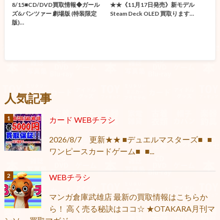
8/15■CD/DVD買取情報◆ガール
★★《11月17日発売》新モデル
ズ&パンツァー 劇場版 (特装限定
Steam Deck OLED 買取ります…
版)…
人気記事
カード WEBチラシ
2026/8/7 更新★★ ■デュエルマスターズ■ ■
ワンピースカードゲーム■ ■...
WEBチラシ
マンガ倉庫武雄店 最新の買取情報はこちらか
ら！ 高く売る秘訣はココ☆ ★OTAKARA月刊マ