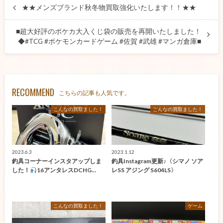
★★メンズブランド秋冬物買取強化いたします！！★★
■超大好評のポケカ大入くじ袋の販売を再開いたしました！
◆#TCG #ポケモンカードゲーム #佐賀 #武雄 #マンガ倉庫■
RECOMMEND
こちらの記事も人気です。
こんなの買取ました！
こんなの買取ました！
2023.6.3
2023.1.12
釣具コーナーインスタアップしま
釣具Instagram更新♪〈シマノ ソア
した！
16アンタレスDCHG…
レSS アジング S604LS〉
こんなの買取ました！
ゲーム