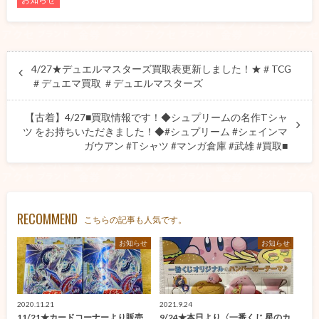
4/27★デュエルマスターズ買取表更新しました！★＃TCG
＃デュエマ買取 ＃デュエルマスターズ
【古着】4/27■買取情報です！◆シュプリームの名作Tシャ
ツ をお持ちいただきました！◆#シュプリーム #シェインマ
ガウアン #Tシャツ #マンガ倉庫 #武雄 #買取■
RECOMMEND
こちらの記事も人気です。
お知らせ
お知らせ
2020.11.21
2021.9.24
11/21★カードコーナーより販売
9/24★本日より〈一番くじ 星のカ