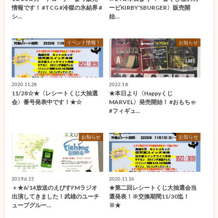
情報です！ #TCG #冷獄の氷結界 #
ービKIRBY'SBURGER〉販売開
シ…
始…
イベント情報！
お知らせ
2020.11.28
2022.1.8
11/28☆★〈レシートくじ大抽選
★本日より〈Happyくじ
会〉番号発表中です！★☆
MARVEL〉発売開始！ #おもちゃ
#フィギュ…
お知らせ
お知らせ
2019.6.15
2020.11.16
＋★6/14放送のえびすFMラジオ
★第二回レシートくじ大抽選会当
出演してきました！武雄のユーチ
選発表！※交換期間11/30迄！
ューブグルー…
※★