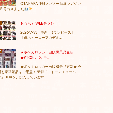
OTAKARA月刊マンソー 買取マガジン
8月号出来ました
...
おもちゃ WEBチラシ
2026/7/31 更新 【ワンピース】
【僕のヒーローアカデミ...
★ポケカロッカー自販機景品更新
★#TCG #ポケモ...
★ポケカロッカー自販機景品更新★ 今
回も豪華景品をご用意！ 新弾「ストームエメラル
ダ」BOXを、投入しています...