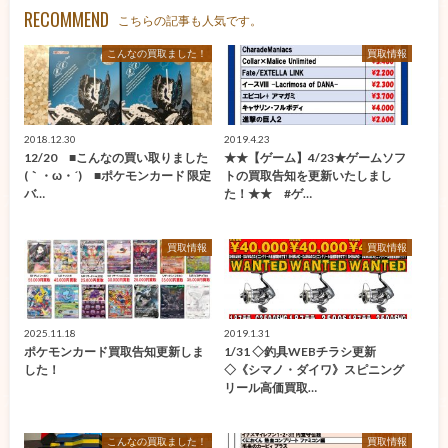
RECOMMEND
こちらの記事も人気です。
こんなの買取ました！
買取情報
2018.12.30
2019.4.23
12/20 ■こんなの買い取りました
★★【ゲーム】4/23★ゲームソフ
(｀・ω・´)ゞ■ポケモンカード 限定
トの買取告知を更新いたしまし
バ…
た！★★ #ゲ…
買取情報
買取情報
2025.11.18
2019.1.31
ポケモンカード買取告知更新しま
1/31 ◇釣具WEBチラシ更新
した！
◇《シマノ・ダイワ》スピニング
リール高価買取…
こんなの買取ました！
買取情報