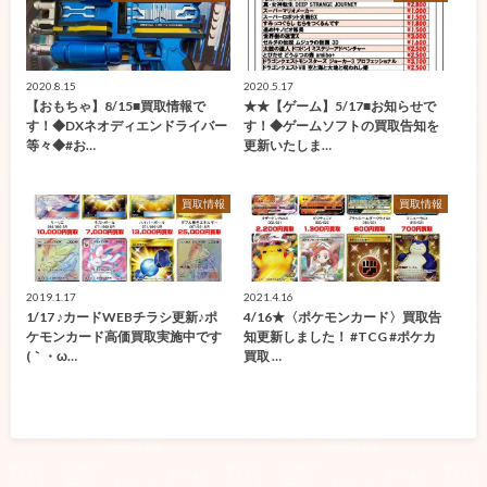
2020.8.15
2020.5.17
【おもちゃ】8/15■買取情報で
★★【ゲーム】5/17■お知らせで
す！◆DXネオディエンドライバー
す！◆ゲームソフトの買取告知を
等々◆#お…
更新いたしま…
買取情報
買取情報
2019.1.17
2021.4.16
1/17 ♪カードWEBチラシ更新♪ポ
4/16★〈ポケモンカード〉買取告
ケモンカード高価買取実施中です
知更新しました！ #TCG #ポケカ
(｀・ω…
買取 …