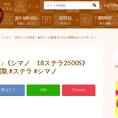
個人情
BUY AND SELL
ACCESS
RECRUIT
買取について
アクセス
求人情報
マノ 18ステラ2500S》★#マンガ倉庫 #たけお #買取 #ステラ #シマノ
《シマノ 18ステラ2500S》
P
買取 #ステラ #シマノ
はてブ
Pocket
LINE