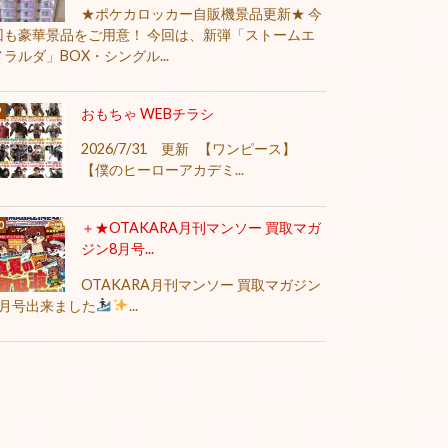
★ポケカロッカー自販機景品更新★ 今
回も豪華景品をご用意！ 今回は、新弾「ストームエ
メラルダ」BOX・シングル...
おもちゃ WEBチラシ
2026/7/31 更新 【ワンピース】
【僕のヒーローアカデミ...
＋★OTAKARA月刊マンソー 買取マガ
ジン8月号...
OTAKARA月刊マンソー 買取マガジン
8月号出来ました
...