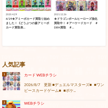
2020.4.29
2021.12.26
4/29★アミーボカード買取り始め
★ドラゴンボールヒーローズ強化
ました！《どうぶつの森アミーボ
買取中！ ＃アーケードカード ＃
カード買取表…
DBH買取 ＃…
人気記事
カード WEBチラシ
2026/8/7 更新 ■デュエルマスターズ■ ■ワン
ピースカードゲーム■ ■ポケ...
WEBチラシ