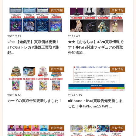
買取情報
買取情報
2021.2.12
2019.4.2
2/12 【遊戯王】買取価格更新！
★★【おもちゃ】4/2■買取情報で
#TCG #トレカ #遊戯王買取 #遊
す！◆Fate関連フィギュアの買取
戯…
告知追加…
買取情報
買取情報
2023.8.16
2024.5.19
カードの買取告知更新しました！
■iPhone・iPad買取告知更新しま
した！◆#iPhone15 #iPh…
買取情報
買取情報