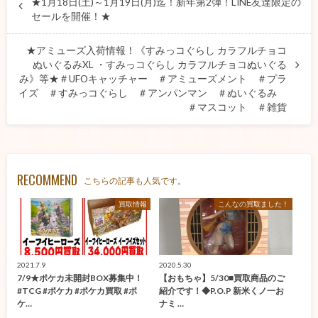
★1月18日(土)～1月19日(月)迄！新年第2弾！LINE友達限定の
セールを開催！★
★アミューズ入荷情報！《すみっコぐらし カラフルチョコ
ぬいぐるみXL ・すみっコぐらし カラフルチョコぬいぐる
み》等★＃UFOキャッチャー ＃アミューズメント ＃プラ
イズ ＃すみっコぐらし ＃アンパンマン ＃ぬいぐるみ
＃マスコット ＃雑貨
RECOMMEND
こちらの記事も人気です。
買取情報
こんなの買取ました！
2021.7.9
2020.5.30
7/9★ポケカ未開封BOX募集中！
【おもちゃ】5/30■買取商品のご
#TCG #ポケカ #ポケカ買取 #ポ
紹介です！◆P.O.P 新米くノ一お
ケ…
ナミ …