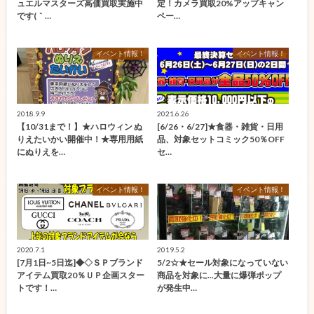
ュエルマスターズ高価買取実施中
定！カメラ買取20%アップキャン
です(｀…
ペー…
イベント情報！
イベント情報！
2018.9.9
2021.6.26
【10/31まで！】★ハロウィン ぬ
[6/26・6/27]★食器・雑貨・日用
りえたいかい開催中！★専用用紙
品、対象セットコミック50％OFF
にぬりえを…
セ…
イベント情報！
イベント情報！
2020.7.1
2019.5.2
[7月1日~5日迄]◆◇ＳＰブランド
5/2☆★セール対象になっていない
アイテム買取20％ＵＰ企画スター
商品を対象に...大量に爆弾ポップ
トです！…
が発生中…