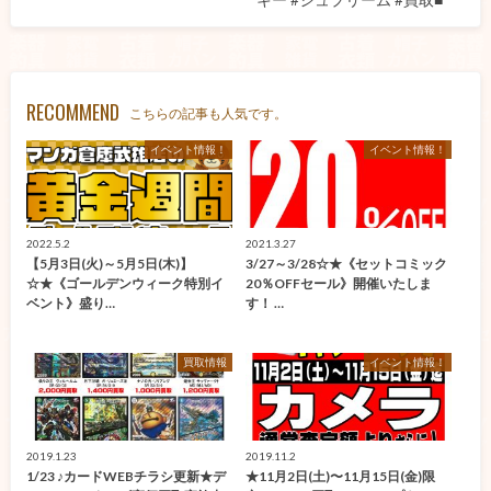
RECOMMEND
こちらの記事も人気です。
イベント情報！
イベント情報！
2022.5.2
2021.3.27
【5月3日(火)～5月5日(木)】
3/27～3/28☆★《セットコミック
☆★《ゴールデンウィーク特別イ
20％OFFセール》開催いたしま
ベント》盛り…
す！ …
買取情報
イベント情報！
2019.1.23
2019.11.2
1/23 ♪カードWEBチラシ更新★デ
★11月2日(土)〜11月15日(金)限