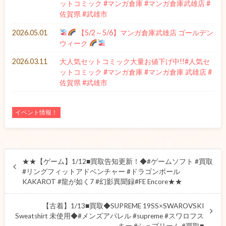
ットコミック #マンガ倉庫 #マンガ倉庫武雄店 #
佐賀県 #武雄市
2026.05.01
【5/2～5/6】マンガ倉庫武雄店 ゴールデン
ウィーク
2026.03.11
大人気セットコミック大量お値下げ中!!#人気セ
ットコミック #マンガ倉庫 #マンガ倉庫 武雄店 #
佐賀県 #武雄市
イベント情報！
★★【ゲーム】1/12■買取告知更新！◆#ゲームソフト #買取
#リングフィットアドベンチャー #ドラゴンボール
KAKAROT #龍が如く7 #幻影異聞録#FE Encore★★
【古着】1/13■買取◆SUPREME 19SS×SWAROVSKI
Sweatshirt 未使用◆#メンズアパレル #supreme #スワロフス
キー #シュプリーム #買取■