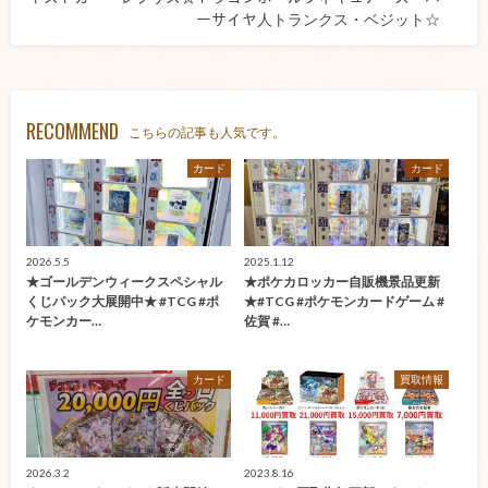
ーサイヤ人トランクス・ベジット☆
RECOMMEND
こちらの記事も人気です。
カード
カード
2026.5.5
2025.1.12
★ゴールデンウィークスペシャル
★ポケカロッカー自販機景品更新
くじパック大展開中★ #TCG #ポ
★#TCG #ポケモンカードゲーム #
ケモンカー…
佐賀 #…
カード
買取情報
2026.3.2
2023.8.16