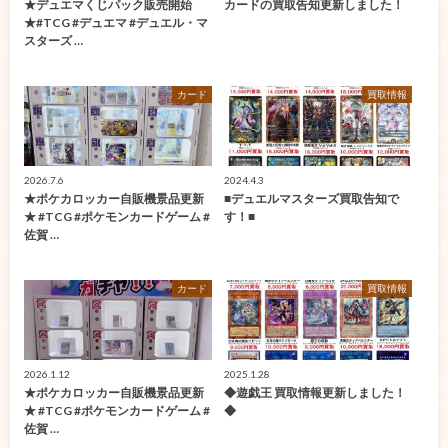
★デュエマくじパック販売開始
カードの買取告知更新しました！
★#TCG #デュエマ #デュエル・マ
スターズ …
カード
買取情報
2026.7.6
2024.4.3
★ポケカロッカー自販機景品更新
■デュエルマスターズ買取告知で
★ #TCG #ポケモンカードゲーム #
す！■
佐賀 …
カード
買取情報
2026.1.12
2025.1.28
★ポケカロッカー自販機景品更新
◆遊戯王 買取情報更新しました！
★ #TCG #ポケモンカードゲーム #
◆
佐賀 …