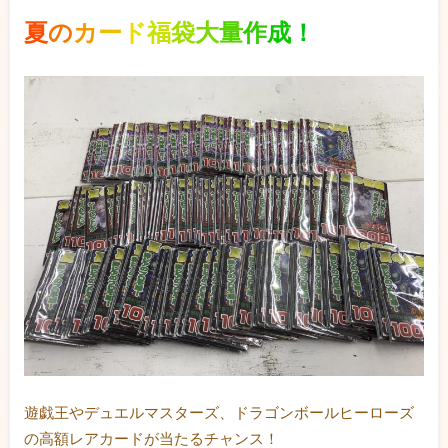
夏
の
カ
ー
ド
福
袋
大
量
作
成
！
遊戯王やデュエルマスターズ、ドラゴンボールヒーローズ
の高額レアカードが当たるチャンス！