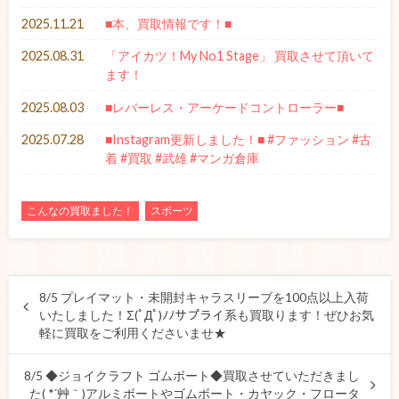
2025.11.21
■本、買取情報です！■
2025.08.31
「アイカツ！My No1 Stage」 買取させて頂いて
ます！
2025.08.03
■レバーレス・アーケードコントローラー■
2025.07.28
■Instagram更新しました！■ #ファッション #古
着 #買取 #武雄 #マンガ倉庫
こんなの買取ました！
スポーツ
8/5 プレイマット・未開封キャラスリーブを100点以上入荷
いたしました！Σ(ﾟДﾟ)ﾉﾉサプライ系も買取ります！ぜひお気
軽に買取をご利用くださいませ★
8/5 ◆ジョイクラフト ゴムボート◆買取させていただきまし
た( *´艸｀)アルミボートやゴムボート・カヤック・フロータ