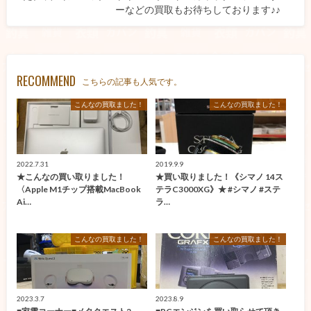
ーなどの買取もお待ちしております♪♪
RECOMMEND
こちらの記事も人気です。
こんなの買取ました！
こんなの買取ました！
2022.7.31
2019.9.9
★こんなの買い取りました！
★買い取りました！《シマノ 14ス
〈Apple M1チップ搭載MacBook
テラC3000XG》★ #シマノ #ステ
Ai…
ラ…
こんなの買取ました！
こんなの買取ました！
2023.3.7
2023.8.9