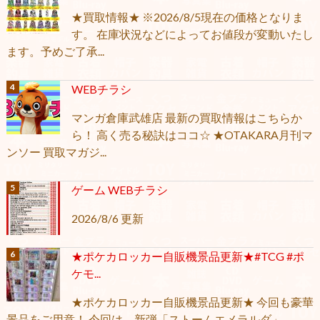
★買取情報★ ※2026/8/5現在の価格となりま
す。 在庫状況などによってお値段が変動いたし
ます。予めご了承...
WEBチラシ
マンガ倉庫武雄店 最新の買取情報はこちらか
ら！ 高く売る秘訣はココ☆ ★OTAKARA月刊マ
ンソー 買取マガジ...
ゲーム WEBチラシ
2026/8/6 更新
★ポケカロッカー自販機景品更新★#TCG #ポ
ケモ...
★ポケカロッカー自販機景品更新★ 今回も豪華
景品をご用意！ 今回は、新弾「ストームエメラルダ」