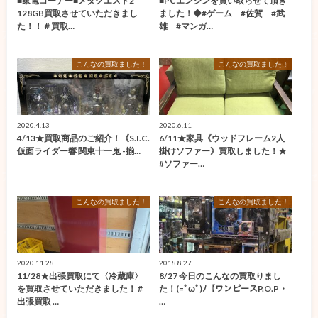
■家電コーナー■メタクエスト2
■PCエンジンを買い取らせて頂き
128GB買取させていただきまし
ました！◆#ゲーム #佐賀 #武
た！！＃買取…
雄 #マンガ…
こんなの買取ました！
こんなの買取ました！
2020.4.13
2020.6.11
4/13★買取商品のご紹介！《S.I.C.
6/11★家具《ウッドフレーム2人
仮面ライダー響 関東十一鬼 -揃…
掛けソファー》買取しました！★
#ソファー…
こんなの買取ました！
こんなの買取ました！
2020.11.28
2018.8.27
11/28★出張買取にて〈冷蔵庫〉
8/27 今日のこんなの買取りまし
を買取させていただきました！ #
た！(=ﾟωﾟ)ﾉ【ワンピースP.O.P・
出張買取 …
…