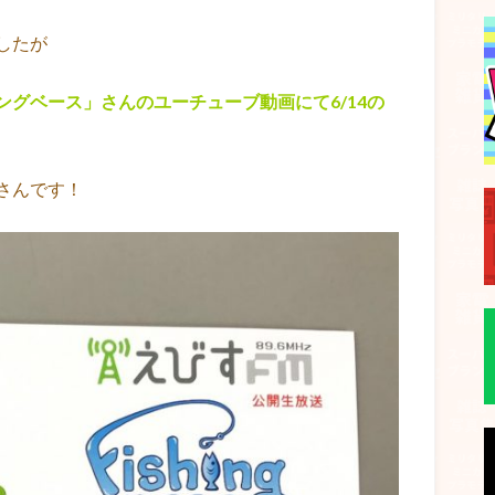
したが
グベース」さんのユーチューブ動画にて6/14の
さんです！