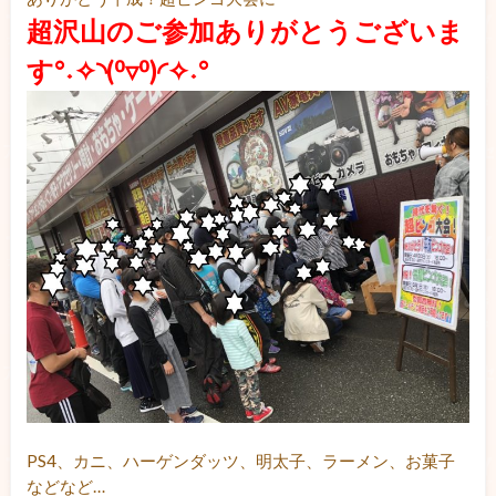
超沢山のご参加ありがとうございま
す°˖✧◝(⁰▿⁰)◜✧˖°
PS4、カニ、ハーゲンダッツ、明太子、ラーメン、お菓子
などなど…