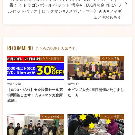
番くじ ドラゴンボール ベジット 悟空4｜DX超合金 YF-19 フ
ルセットパック｜ロックマンX3 メガアーマー》★★#フィギ
ュア #おもちゃ
RECOMMEND
こちらの記事も人気です。
イベント情報！
イベント情報！
2020.6.20
2023.1.3
【6/20・6/21】★☆決算セール第
★ビンゴ大会2日目開催いたしまし
3弾開催します！☆★ #マンガ倉庫
た！★
武雄…
イベント情報！
イベント情報！