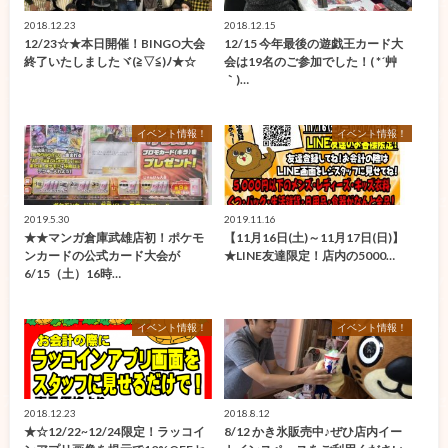
2018.12.23
2018.12.15
12/23☆★本日開催！BINGO大会
12/15 今年最後の遊戯王カード大
終了いたしましたヾ(≧▽≦)ﾉ★☆
会は19名のご参加でした！( *´艸
｀)…
イベント情報！
イベント情報！
2019.5.30
2019.11.16
★★マンガ倉庫武雄店初！ポケモ
【11月16日(土)～11月17日(日)】
ンカードの公式カード大会が
★LINE友達限定！店内の5000…
6/15（土）16時…
イベント情報！
イベント情報！
2018.12.23
2018.8.12
★☆12/22~12/24限定！ラッコイ
8/12 かき氷販売中♪ぜひ店内イー