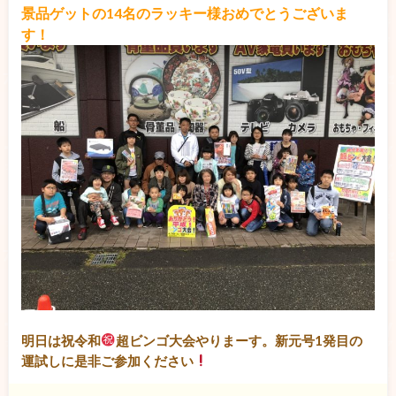
景品ゲットの14名のラッキー様おめでとうございま
す！
明日は祝令和
超ビンゴ大会やりまーす。新元号1発目の
運試しに是非ご参加ください