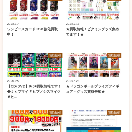
2026.3.7
2025.2.18
ワンピースカードBOX 強化買取
★買取情報！ピクミングッズ集め
中！
てます！★
買取情報
買取情報
2020.9.5
2025.4.21
【CD/DVD】9/5■買取情報です！
★ドラゴンボールプライズフィギ
◆＃ヒプマイ ＃ヒプノシスマイク
ュア・グッズ買取告知★
＃ヒ…
買取情報
買取情報