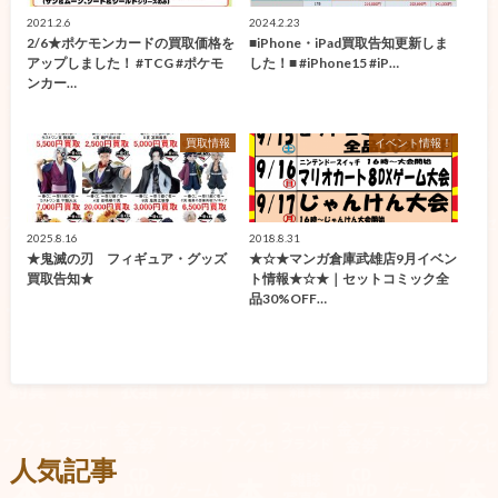
2021.2.6
2024.2.23
2/6★ポケモンカードの買取価格を
■iPhone・iPad買取告知更新しま
アップしました！ #TCG #ポケモ
した！■ #iPhone15 #iP…
ンカー…
買取情報
イベント情報！
2025.8.16
2018.8.31
★鬼滅の刃 フィギュア・グッズ
★☆★マンガ倉庫武雄店9月イベン
買取告知★
ト情報★☆★｜セットコミック全
品30%OFF…
人気記事