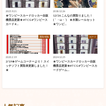
2025.9.21
2018.12.26
★ワンピースカードロッカー自販
12/26 こんなの買取りました！
機景品更新★ #TCG #ワンピース
(｀・ω・´)ゞ★木製レールセット
カード #…
★ワンピ…
買取情報
カード
2020.2.19
2024.12.25
2/19★ゲームコーナーより！ スイ
★ワンピースカードロッカー自販
ッチソフト買取表更新しました！
機景品更新★#TCG #ワンピースカ
★
ードゲーム…