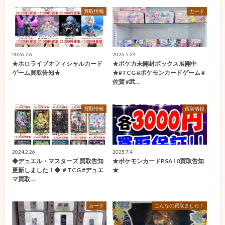
買取情報
カード
2026.7.6
2026.5.24
★ホロライブオフィシャルカード
★ポケカ未開封ボックス展開中
ゲーム買取告知★
★#TCG #ポケモンカードゲーム #
佐賀 #武…
買取情報
買取情報
2024.2.26
2025.7.4
◆デュエル・マスターズ 買取告知
★ポケモンカードPSA10買取告知
更新しました！◆ ＃TCG #デュエ
★
マ買取 …
カード
こんなの買取ました！