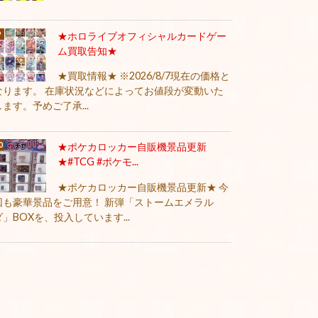
★ホロライブオフィシャルカードゲー
ム買取告知★
★買取情報★ ※2026/8/7現在の価格と
なります。 在庫状況などによってお値段が変動いた
します。予めご了承...
★ポケカロッカー自販機景品更新
★#TCG #ポケモ...
★ポケカロッカー自販機景品更新★ 今
回も豪華景品をご用意！ 新弾「ストームエメラル
ダ」BOXを、投入しています...