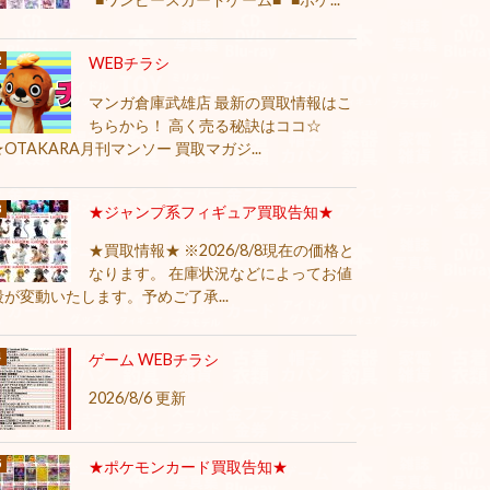
WEBチラシ
マンガ倉庫武雄店 最新の買取情報はこ
ちらから！ 高く売る秘訣はココ☆
★OTAKARA月刊マンソー 買取マガジ...
★ジャンプ系フィギュア買取告知★
★買取情報★ ※2026/8/8現在の価格と
なります。 在庫状況などによってお値
段が変動いたします。予めご了承...
ゲーム WEBチラシ
2026/8/6 更新
★ポケモンカード買取告知★