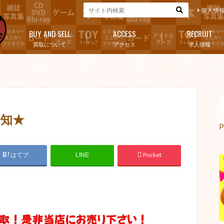
個人情
BUY AND SELL
ACCESS
RECRUIT
買取について
アクセス
求人情報
告知★
P
はてブ
Pocket
LINE