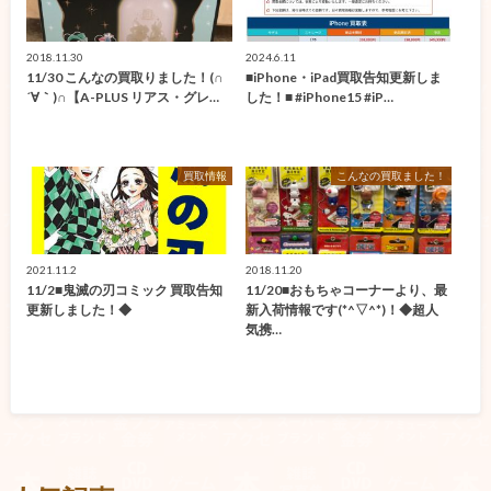
2018.11.30
2024.6.11
11/30 こんなの買取りました！(∩
■iPhone・iPad買取告知更新しま
´∀｀)∩【A-PLUS リアス・グレ…
した！■ #iPhone15 #iP…
買取情報
こんなの買取ました！
2021.11.2
2018.11.20
11/2■鬼滅の刃コミック 買取告知
11/20■おもちゃコーナーより、最
更新しました！◆
新入荷情報です(*^▽^*)！◆超人
気携…