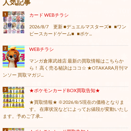
人気記事
カード WEBチラシ
2026/8/7 更新 ■デュエルマスターズ■ ■ワン
ピースカードゲーム■ ■ポケ...
WEBチラシ
マンガ倉庫武雄店 最新の買取情報はこちらか
ら！ 高く売る秘訣はココ☆ ★OTAKARA月刊マ
ンソー 買取マガジ...
★ポケモンカードBOX買取告知★
★買取情報★ ※2026/8/5現在の価格となりま
す。 在庫状況などによってお値段が変動いたし
ます。予めご了承...