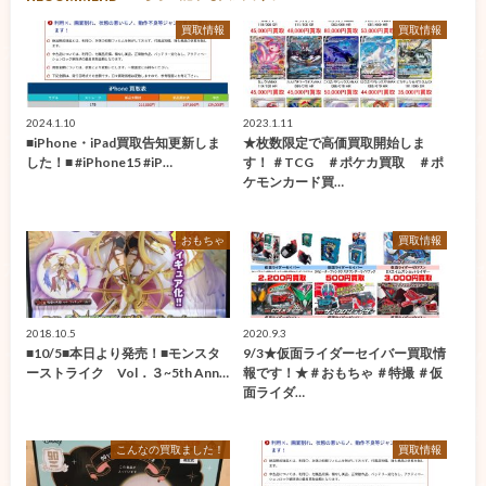
買取情報
買取情報
2024.1.10
2023.1.11
■iPhone・iPad買取告知更新しま
★枚数限定で高価買取開始しま
した！■ #iPhone15 #iP…
す！ ＃TCG ＃ポケカ買取 ＃ポ
ケモンカード買…
おもちゃ
買取情報
2018.10.5
2020.9.3
■10/5■本日より発売！■モンスタ
9/3★仮面ライダーセイバー買取情
ーストライク Vol．３~5th Ann…
報です！★＃おもちゃ ＃特撮 ＃仮
面ライダ…
こんなの買取ました！
買取情報