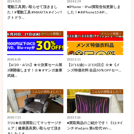
2024.9.25
2024.2.19
電動工具買い取らせて頂きまし
■iPhone・iPad買取告知更新しま
た！#電動工具 #MAKITA #インパ
した！■ #iPhone15 #iP…
クトドラ…
イベント情報！
イベント情報！
2020.6.20
2022.2.11
【6/20・6/21】★☆決算セール第
【2/11(金)～2/13(日)】☆★《メ
3弾開催します！☆★ #マンガ倉庫
ンズ特価衣料 全品50％OFFセー…
武雄…
こんなの買取ました！
こんなの買取ました！
2020.7.21
2023.5.26
7/21★出張買取にてマッサージチ
■買取商品のご紹介です！《12.9イ
ェア｜健康器具買い取らせて頂き
ンチ iPad pro 第6世代 Wi-…
ました！ #…