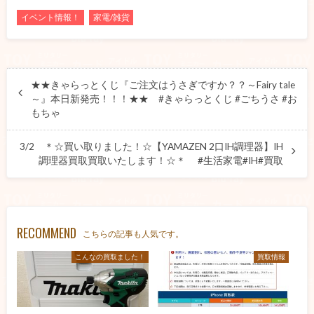
イベント情報！
家電/雑貨
★★きゃらっとくじ『ご注文はうさぎですか？？～Fairy tale
～』本日新発売！！！★★ #きゃらっとくじ #ごちうさ #お
もちゃ
3/2 ＊☆買い取りました！☆【YAMAZEN 2口IH調理器】IH
調理器買取買取いたします！☆＊ #生活家電#IH#買取
RECOMMEND
こちらの記事も人気です。
こんなの買取ました！
買取情報