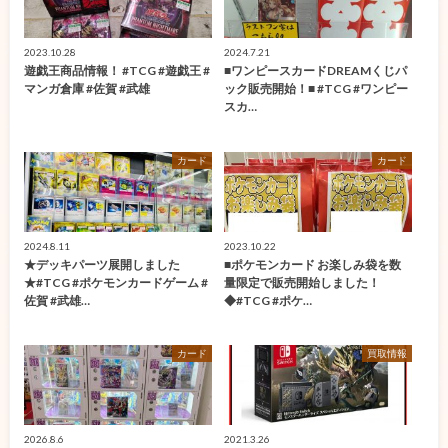
2023.10.28
2024.7.21
遊戯王商品情報！ #TCG #遊戯王 #
■ワンピースカードDREAMくじパ
マンガ倉庫 #佐賀 #武雄
ック販売開始！■ #TCG #ワンピー
スカ…
カード
カード
2024.8.11
2023.10.22
★デッキパーツ展開しました
■ポケモンカード お楽しみ袋を数
★#TCG #ポケモンカードゲーム #
量限定で販売開始しました！
佐賀 #武雄…
◆#TCG #ポケ…
カード
買取情報
2026.8.6
2021.3.26