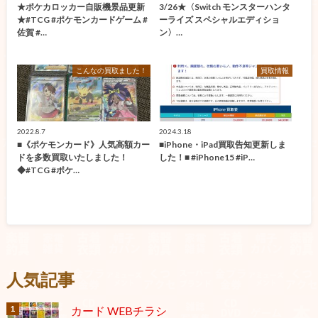
★ポケカロッカー自販機景品更新
3/26★〈Switch モンスターハンタ
★#TCG #ポケモンカードゲーム #
ーライズ スペシャルエディショ
佐賀 #…
ン〉…
こんなの買取ました！
買取情報
2022.8.7
2024.3.18
■《ポケモンカード》人気高額カー
■iPhone・iPad買取告知更新しま
ドを多数買取いたしました！
した！■ #iPhone15 #iP…
◆#TCG #ポケ…
人気記事
カード WEBチラシ