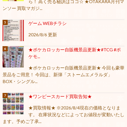
ら！ 高く売る秘訣はココ☆ ★OTAKARA月刊マ
ンソー 買取マガジ...
ゲーム WEBチラシ
2026/8/6 更新
★ポケカロッカー自販機景品更新★#TCG #ポ
ケモ...
★ポケカロッカー自販機景品更新★ 今回も豪華
景品をご用意！ 今回は、新弾「ストームエメラルダ」
BOX・シングル...
★ワンピースカード買取告知★
★買取情報★ ※2026/8/4現在の価格となりま
す。 在庫状況などによってお値段が変動いたし
ます。予めご了承...