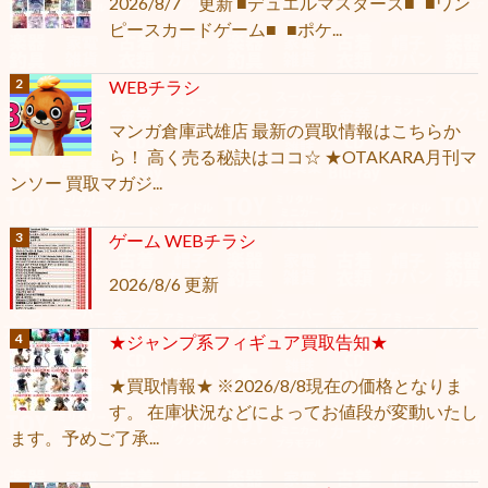
2026/8/7 更新 ■デュエルマスターズ■ ■ワン
ピースカードゲーム■ ■ポケ...
WEBチラシ
マンガ倉庫武雄店 最新の買取情報はこちらか
ら！ 高く売る秘訣はココ☆ ★OTAKARA月刊マ
ンソー 買取マガジ...
ゲーム WEBチラシ
2026/8/6 更新
★ジャンプ系フィギュア買取告知★
★買取情報★ ※2026/8/8現在の価格となりま
す。 在庫状況などによってお値段が変動いたし
ます。予めご了承...