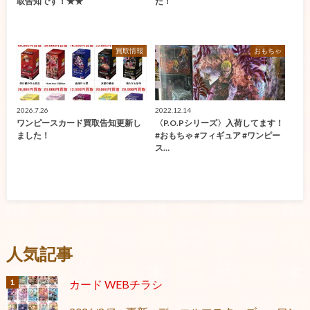
取告知です！★★
た！
買取情報
おもちゃ
2026.7.26
2022.12.14
ワンピースカード買取告知更新し
〈P.O.Pシリーズ〉入荷してます！
ました！
#おもちゃ #フィギュア #ワンピー
ス…
人気記事
カード WEBチラシ