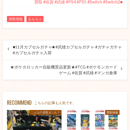
買取 #佐賀 #武雄 #PS4 #PS5 #Switch #Switch2■
買取情報
おもちゃ
■11月カプセルガチャ■ #武雄カプセルガチャ #ガチャガチャ
#カプセルガチャ入荷
★ポケカロッカー自販機景品更新★#TCG #ポケモンカード
ゲーム #佐賀 #武雄 #マンガ倉庫
RECOMMEND
こちらの記事も人気です。
こんなの買取ました！
買取情報