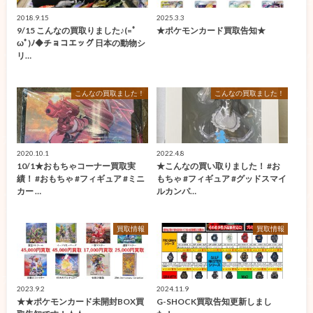
2018.9.15
2025.3.3
9/15 こんなの買取りました♪(=ﾟ
★ポケモンカード買取告知★
ωﾟ)ﾉ◆チョコエッグ 日本の動物シ
リ…
こんなの買取ました！
こんなの買取ました！
2020.10.1
2022.4.8
10/1★おもちゃコーナー買取実
★こんなの買い取りました！ #お
績！ #おもちゃ #フィギュア #ミニ
もちゃ #フィギュア #グッドスマイ
カー …
ルカンパ…
買取情報
買取情報
2023.9.2
2024.11.9
★★ポケモンカード未開封BOX買
G-SHOCK買取告知更新しまし