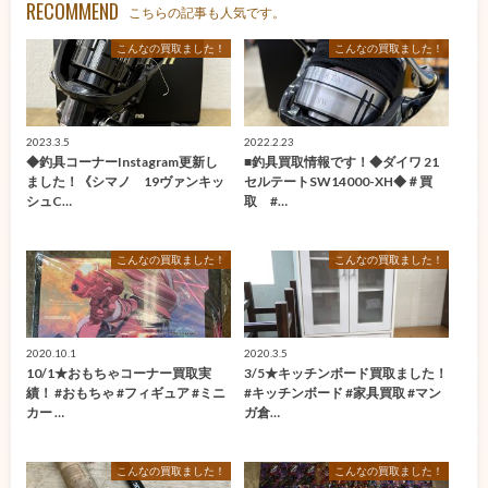
RECOMMEND
こちらの記事も人気です。
こんなの買取ました！
こんなの買取ました！
2023.3.5
2022.2.23
◆釣具コーナーInstagram更新し
■釣具買取情報です！◆ダイワ 21
ました！《シマノ 19ヴァンキッ
セルテートSW14000-XH◆＃買
シュC…
取 #…
こんなの買取ました！
こんなの買取ました！
2020.10.1
2020.3.5
10/1★おもちゃコーナー買取実
3/5★キッチンボード買取ました！
績！ #おもちゃ #フィギュア #ミニ
#キッチンボード #家具買取 #マン
カー …
ガ倉…
こんなの買取ました！
こんなの買取ました！