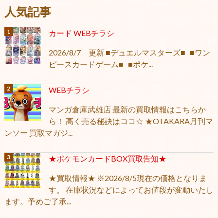
人気記事
カード WEBチラシ
2026/8/7 更新 ■デュエルマスターズ■ ■ワン
ピースカードゲーム■ ■ポケ...
WEBチラシ
マンガ倉庫武雄店 最新の買取情報はこちらか
ら！ 高く売る秘訣はココ☆ ★OTAKARA月刊マ
ンソー 買取マガジ...
★ポケモンカードBOX買取告知★
★買取情報★ ※2026/8/5現在の価格となりま
す。 在庫状況などによってお値段が変動いたし
ます。予めご了承...