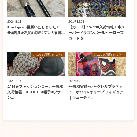
2024.8.11
2019.12.23
■Instagram更新いたしました！
【カード】12/23■入荷情報！◆ス
◆#釣具 #佐賀 #武雄 #マンガ倉庫…
ーパードラゴンボールヒーローズ
カード を…
こんなの買取ました！
こんなの買取ました！
2020.2.16
2019.5.3
2/16★ファッションコーナー買取
■■買取実績■シャクレルプラネッ
入荷情報！ #GUCCI #帽子 #ブラ
ト｜ポパイ&オリーブ フィギュア
ン…
｜キューティ…