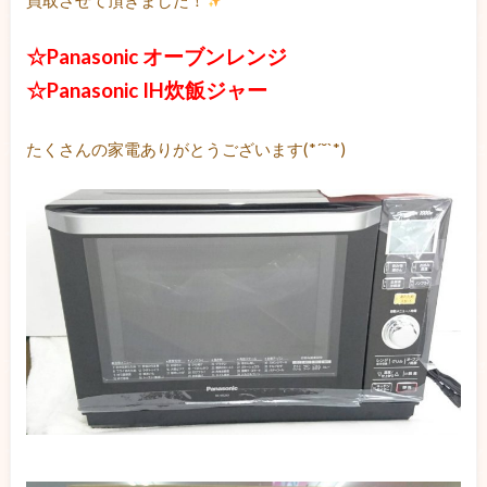
☆Panasonic オーブンレンジ
☆Panasonic IH炊飯ジャー
たくさんの家電ありがとうございます(*´˘`*)