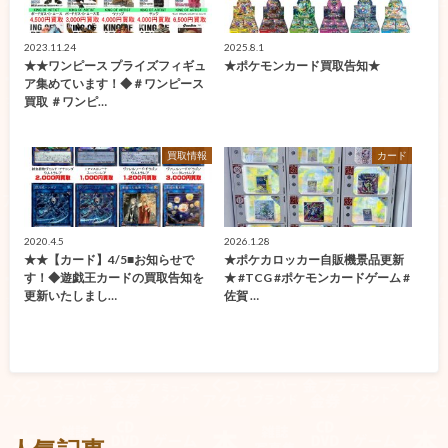
2023.11.24
2025.8.1
★★ワンピース プライズフィギュ
★ポケモンカード買取告知★
ア集めています！◆＃ワンピース
買取 ＃ワンピ…
買取情報
カード
2020.4.5
2026.1.28
★★【カード】4/5■お知らせで
★ポケカロッカー自販機景品更新
す！◆遊戯王カードの買取告知を
★ #TCG #ポケモンカードゲーム #
更新いたしまし…
佐賀 …