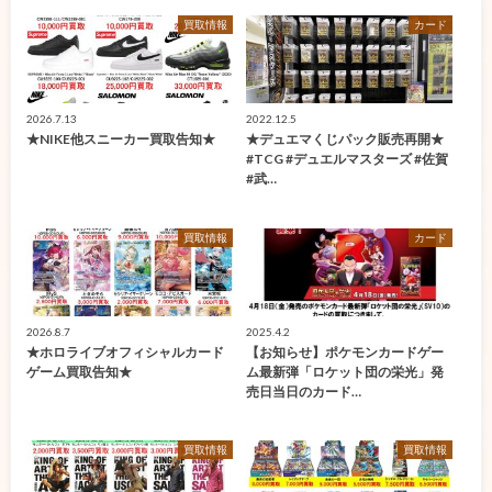
買取情報
カード
2026.7.13
2022.12.5
★NIKE他スニーカー買取告知★
★デュエマくじパック販売再開★
#TCG #デュエルマスターズ #佐賀
#武…
買取情報
カード
2026.8.7
2025.4.2
★ホロライブオフィシャルカード
【お知らせ】ポケモンカードゲー
ゲーム買取告知★
ム最新弾「ロケット団の栄光」発
売日当日のカード…
買取情報
買取情報