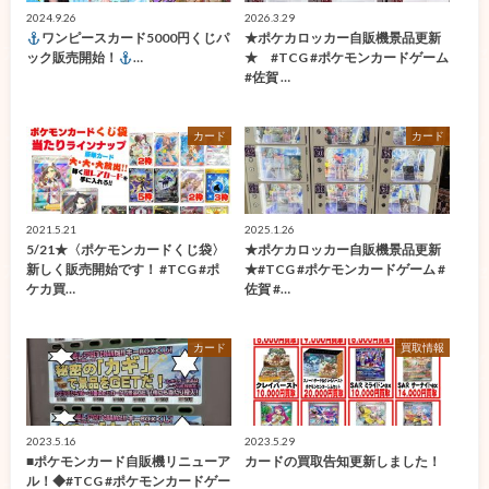
2024.9.26
2026.3.29
ワンピースカード5000円くじパ
★ポケカロッカー自販機景品更新
ック販売開始！
…
★ #TCG #ポケモンカードゲーム
#佐賀 …
カード
カード
2021.5.21
2025.1.26
5/21★〈ポケモンカードくじ袋〉
★ポケカロッカー自販機景品更新
新しく販売開始です！ #TCG #ポ
★#TCG #ポケモンカードゲーム #
ケカ買…
佐賀 #…
カード
買取情報
2023.5.16
2023.5.29
■ポケモンカード自販機リニューア
カードの買取告知更新しました！
ル！◆#TCG #ポケモンカードゲー