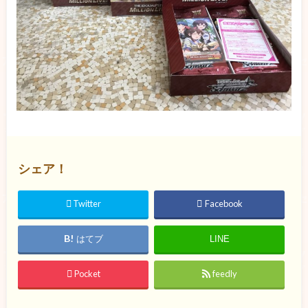
シェア！
Twitter
Facebook
はてブ
LINE
Pocket
feedly