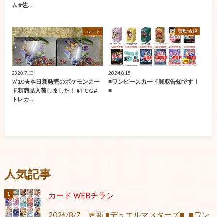
ム #佐…
カード
買取情報
2020.7.10
2024.8.15
7/10★本日新発売のポケモンカー
■ワンピースカード買取告知です！
ド新商品入荷しました！ #TCG #
■
トレカ…
人気記事
カード WEBチラシ
2026/8/7 更新 ■デュエルマスターズ■ ■ワン