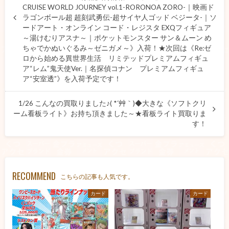
CRUISE WORLD JOURNEY vol.1-RORONOA ZORO-｜映画ド
ラゴンボール超 超刻武勇伝-超サイヤ人ゴッド ベジータ-｜ソ
ードアート・オンライン コード・レジスタ EXQフィギュア
～湯けむりアスナ～｜ポケットモンスター サン＆ムーン め
ちゃでかぬいぐるみ～ゼニガメ～》入荷！★次回は《Re:ゼ
ロから始める異世界生活 リミテッドプレミアムフィギュ
ア“レム”鬼天使Ver.｜名探偵コナン プレミアムフィギュ
ア“安室透”》を入荷予定です！
1/26 こんなの買取りました♪( *´艸｀)◆大きな《ソフトクリ
ーム看板ライト》お持ち頂きました～★看板ライト買取りま
す！
RECOMMEND
こちらの記事も人気です。
カード
カード