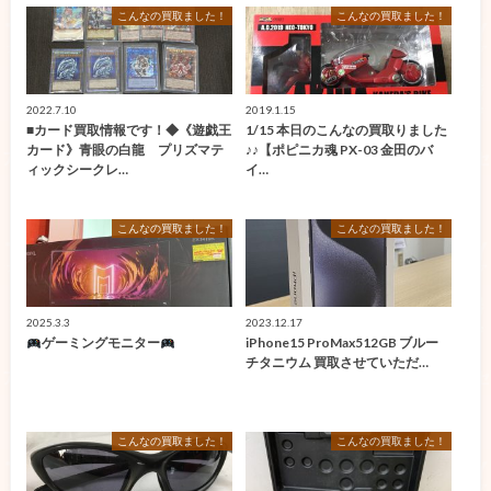
こんなの買取ました！
こんなの買取ました！
2022.7.10
2019.1.15
■カード買取情報です！◆《遊戯王
1/15 本日のこんなの買取りました
カード》青眼の白龍 プリズマテ
♪♪【ポピニカ魂 PX-03 金田のバ
ィックシークレ…
イ…
こんなの買取ました！
こんなの買取ました！
2025.3.3
2023.12.17
ゲーミングモニター
iPhone15 ProMax512GB ブルー
チタニウム 買取させていただ…
こんなの買取ました！
こんなの買取ました！