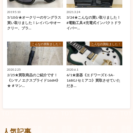
2019.5.10
2021.3.24
5/10☆★オークリーのサングラス
3/24★こんなの買い取りました！
買い取りました！レイバンやオー
#電動工具 #充電式インパクトドラ
クリー、ブラ…
イバー…
こんなの買取ました！
こんなの買取ました！
2020.2.25
2020.6.1
2/25★買取商品のご紹介です！
6/1★楽器《エドワーズ E-SA-
《シマノ エクスプライド166M》
168GJ セミアコ》買取させていた
★ ＃マン…
だき…
人気記事