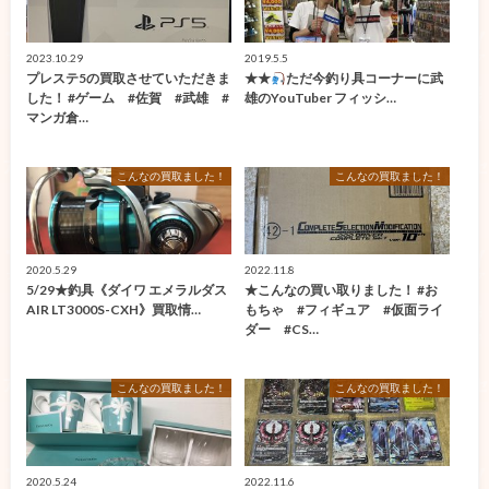
2023.10.29
2019.5.5
プレステ5の買取させていただきま
★★
ただ今釣り具コーナーに武
した！ #ゲーム #佐賀 #武雄 #
雄のYouTuber フィッシ…
マンガ倉…
こんなの買取ました！
こんなの買取ました！
2020.5.29
2022.11.8
5/29★釣具《ダイワ エメラルダス
★こんなの買い取りました！ #お
AIR LT3000S-CXH》買取情…
もちゃ #フィギュア #仮面ライ
ダー #CS…
こんなの買取ました！
こんなの買取ました！
2020.5.24
2022.11.6