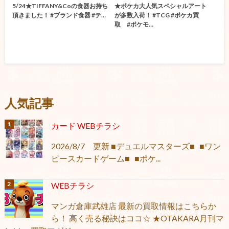
5/24★TIFFANY&Coの食器お持ち
★ポケカ大人気スペシャルアート
頂きました！ #ブランド食器 #テ…
が多数入荷！ #TCG #ポケカ買
取 #ポケモ…
人気記事
カード WEBチラシ
2026/8/7 更新 ■デュエルマスターズ■ ■ワン
ピースカードゲーム■ ■ポケ...
WEBチラシ
マンガ倉庫武雄店 最新の買取情報はこちらか
ら！ 高く売る秘訣はココ☆ ★OTAKARA月刊マ