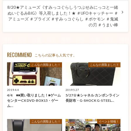
8/20★アミューズ《すみっコぐらしうつぶせみにっコと一緒
ぬいぐるみBIG》等入荷しました！★ ＃UFOキャッチャー ＃
アミューズ ＃プライズ ＃すみっコぐらし ＃ポケモン ＃鬼滅
の刃 ＃うまい棒
RECOMMEND
こちらの記事も人気です。
こんなの買取ました！
こんなの買取ました！
2019.4.4
2019.5.27
4/4 ■■買い取りました！■ゲーム
5/27☆★シャネル カンボンライン
センターCX DVD-BOX15・ゲー
長財布・G-SHOCK G-STEEL…
ム…
こんなの買取ました！
イベント情報！