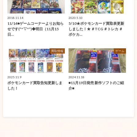
2018.11.14
2020.5.10
11/14■ゲームコーナーよりお知ら
5/10★ポケモンカード買取表更新
せです(*^▽^*)◆明日（11月15
しました！★ ＃TCG ＃トレカ ＃
日…
ポケカ…
買取情報
ゲーム
2025.11.9
2024.11.18
ポケモンカード買取告知更新しま
■11月19日発売 新作ソフトのご紹
した！
介■