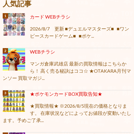
人気記事
カード WEBチラシ
2026/8/7 更新 ■デュエルマスターズ■ ■ワン
ピースカードゲーム■ ■ポケ...
WEBチラシ
マンガ倉庫武雄店 最新の買取情報はこちらか
ら！ 高く売る秘訣はココ☆ ★OTAKARA月刊マ
ンソー 買取マガジ...
★ポケモンカードBOX買取告知★
★買取情報★ ※2026/8/5現在の価格となりま
す。 在庫状況などによってお値段が変動いたし
ます。予めご了承...