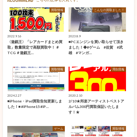
買取情報
こんなの買取ました！
2022.9.16
2023.8.9
〈遊戯王〉「レアカードまとめ買
■PCエンジンを買い取らせて頂き
取」数量限定で高額買取中！ ＃
ました！◆#ゲーム #佐賀 #武
TCG ＃遊戯王…
雄 #マンガ…
買取情報
買取情報
2024.2.27
2020.2.10
■iPhone・iPad買取告知更新しま
2/10★邦楽アーティストベストア
した！■ #iPhone15 #iP…
ルバム300円買取保証いたしま
す！★
ゲーム
買取情報