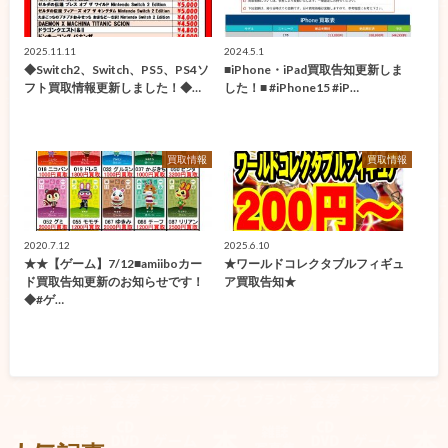
2025.11.11
2024.5.1
◆Switch2、Switch、PS5、PS4ソ
■iPhone・iPad買取告知更新しま
フト買取情報更新しました！◆…
した！■ #iPhone15 #iP…
買取情報
買取情報
2020.7.12
2025.6.10
★★【ゲーム】7/12■amiiboカー
★ワールドコレクタブルフィギュ
ド買取告知更新のお知らせです！
ア買取告知★
◆#ゲ…