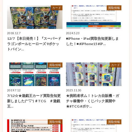
カード
買取情報
2018.12.7
2024.5.23
12/7 【本日発売！】『スーパード
■iPhone・iPad買取告知更新しま
ラゴンボールヒーローズ 9ポケッ
した！■ #iPhone15 #iP…
トバイン…
買取情報
カード
2019.7.12
2025.11.30
7/12☆★遊戯王カード買取告知更
★挑戦者求ム！トレカ自販機・ガ
新しました(*'▽') ＃TCG ＃遊戯
チャ稼働中・くじパック展開中
王…
★#TCG #ポケ…
買取情報
買取情報