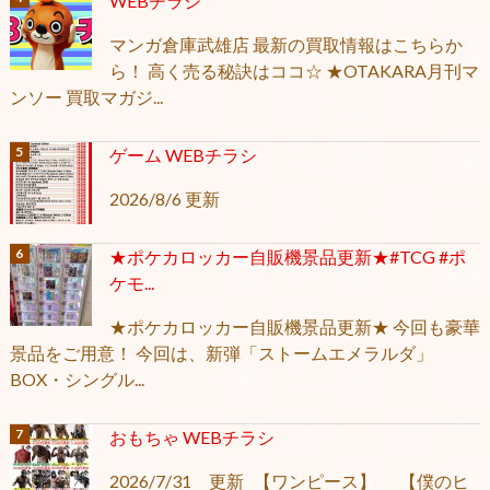
WEBチラシ
マンガ倉庫武雄店 最新の買取情報はこちらか
ら！ 高く売る秘訣はココ☆ ★OTAKARA月刊マ
ンソー 買取マガジ...
ゲーム WEBチラシ
2026/8/6 更新
★ポケカロッカー自販機景品更新★#TCG #ポ
ケモ...
★ポケカロッカー自販機景品更新★ 今回も豪華
景品をご用意！ 今回は、新弾「ストームエメラルダ」
BOX・シングル...
おもちゃ WEBチラシ
2026/7/31 更新 【ワンピース】 【僕のヒ