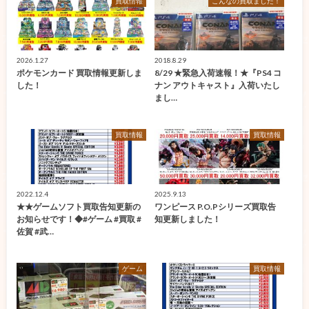
買取情報
こんなの買取ました！
2026.1.27
2018.8.29
ポケモンカード 買取情報更新しま
8/29 ★緊急入荷速報！★『PS4 コ
した！
ナン アウトキャスト』入荷いたし
まし…
買取情報
買取情報
2022.12.4
2025.9.13
★★ゲームソフト買取告知更新の
ワンピース P.O.Pシリーズ買取告
お知らせです！◆#ゲーム #買取 #
知更新しました！
佐賀 #武…
ゲーム
買取情報