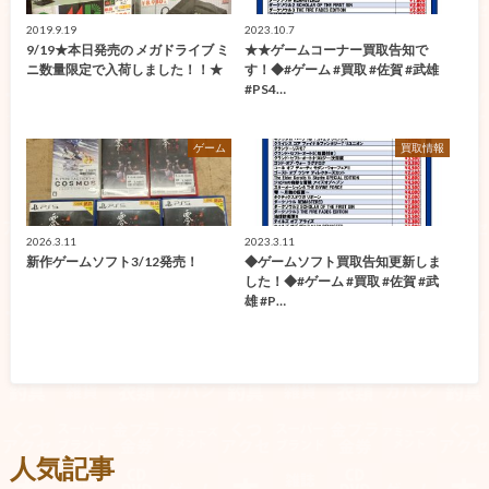
2019.9.19
2023.10.7
9/19★本日発売の メガドライブ ミ
★★ゲームコーナー買取告知で
ニ数量限定で入荷しました！！★
す！◆#ゲーム #買取 #佐賀 #武雄
#PS4…
ゲーム
買取情報
2026.3.11
2023.3.11
新作ゲームソフト3/12発売！
◆ゲームソフト買取告知更新しま
した！◆#ゲーム #買取 #佐賀 #武
雄 #P…
人気記事