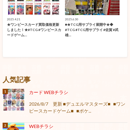
2025.4.21
2025.6.30
★ワンピースカード買取価格更新
■★TCG用サプライ展開中★◆
しました！★#TCG #ワンピースカ
#TCG #TCG用サプライ #佐賀 #武
ードゲーム…
雄…
人気記事
カード WEBチラシ
2026/8/7 更新 ■デュエルマスターズ■ ■ワン
ピースカードゲーム■ ■ポケ...
WEBチラシ