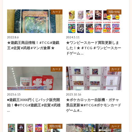
カード
買取情報
2022.8.6
2024.5.11
★遊戯王商品情報！ #TCG #遊戯
★ワンピースカード買取更新しま
王 #佐賀 #武雄 #マンガ倉庫 ★
した！★ ＃TCG ＃ワンピースカー
ドゲーム …
カード
カード
2025.6.15
2025.10.16
■遊戯王3000円くじパック販売開
★ポケカロッカー自販機・ガチャ
始！◆#TCG #遊戯王 #佐賀 #武雄
景品更新★#TCG #ポケモンカード
…
ゲーム #…
買取情報
カード