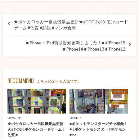
★ポケカロッカー自販機景品更新★#TCG #ポケモンカード
ゲーム #佐賀 #武雄 #マンガ倉庫
■iPhone・iPad買取告知更新しました！■ #iPhone15
#iPhone14 #iPhone13 #iPhone12
RECOMMEND
こちらの記事も人気です。
カード
おもちゃ
2025.3.31
2024.8.1
★ポケカロッカー自販機景品更新
■ポケットモンスターガチャ稼働！
★#TCG #ポケモンカードゲーム #
■ #ポケットモンスター #ポケモン
佐賀 #…
#Po…