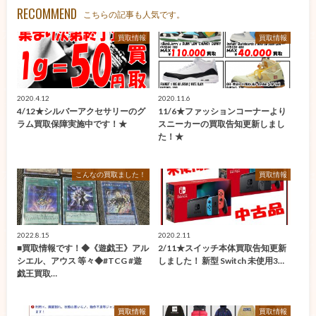
RECOMMEND
こちらの記事も人気です。
買取情報
買取情報
2020.4.12
2020.11.6
4/12★シルバーアクセサリーのグ
11/6★ファッションコーナーより
ラム買取保障実施中です！★
スニーカーの買取告知更新しまし
た！★
こんなの買取ました！
買取情報
2022.8.15
2020.2.11
■買取情報です！◆《遊戯王》アル
2/11★スイッチ本体買取告知更新
シエル、アウス 等々◆#TCG #遊
しました！ 新型 Switch 未使用3…
戯王買取…
買取情報
買取情報