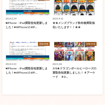
2024.2.29
2023.9.12
■iPhone・iPad買取告知更新しま
★★メンズブランド秋冬物買取強
した！■ #iPhone15 #iP…
化いたします！！★★
買取情報
買取情報
2024.3.23
2021.3.8
■iPhone・iPad買取告知更新しま
3/8★ドラゴンボールヒーローズの
した！■ #iPhone15 #iP…
買取告知更新しました！ ＃アーケ
ード ＃D…