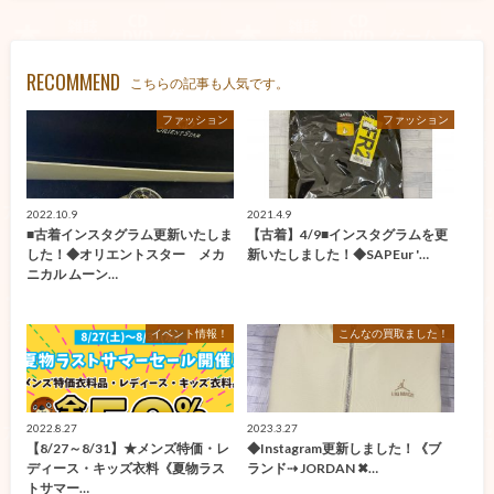
RECOMMEND
こちらの記事も人気です。
ファッション
ファッション
2022.10.9
2021.4.9
■古着インスタグラム更新いたしま
【古着】4/9■インスタグラムを更
した！◆オリエントスター メカ
新いたしました！◆SAPEur '…
ニカル ムーン…
イベント情報！
こんなの買取ました！
2022.8.27
2023.3.27
【8/27～8/31】★メンズ特価・レ
◆Instagram更新しました！《ブ
ディース・キッズ衣料《夏物ラス
ランド⇢ JORDAN ✖…
トサマー…