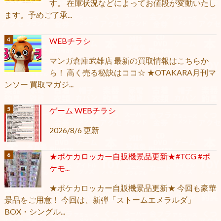
す。 在庫状況などによってお値段が変動いたし
ます。予めご了承...
WEBチラシ
マンガ倉庫武雄店 最新の買取情報はこちらか
ら！ 高く売る秘訣はココ☆ ★OTAKARA月刊マ
ンソー 買取マガジ...
ゲーム WEBチラシ
2026/8/6 更新
★ポケカロッカー自販機景品更新★#TCG #ポ
ケモ...
★ポケカロッカー自販機景品更新★ 今回も豪華
景品をご用意！ 今回は、新弾「ストームエメラルダ」
BOX・シングル...