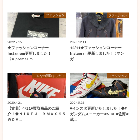
ファッション
ファッション
2022.7.16
2020.12.11
★ファッションコーナー
12/11★ファッションコーナー
Instagram更新しました！
Instagram更新しました！ #マン
〈supreme Em…
ガ…
こんなの買取ました！
ファッション
2020.4.21
2024.5.28
【古着】4/21■買取商品のご紹
■インスタ更新いたしました！◆#
介！◆ＮＩＫＥ ＡＩＲ ＭＡＸ ９５
ガンダムスニーカー #NIKE #佐賀 #
ＷＯＶ…
武…