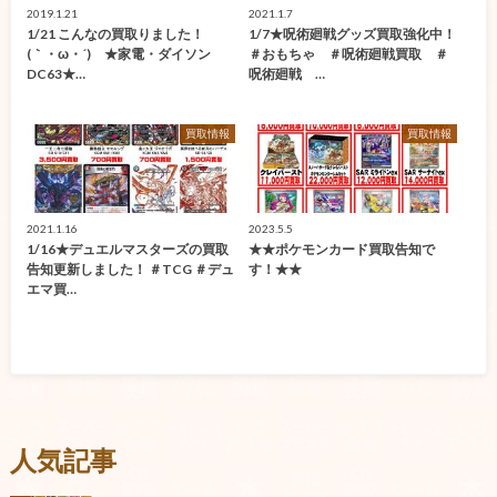
2019.1.21
2021.1.7
1/21 こんなの買取りました！
1/7★呪術廻戦グッズ買取強化中！
(｀・ω・´)ゞ★家電・ダイソン
＃おもちゃ ＃呪術廻戦買取 ＃
DC63★…
呪術廻戦 …
買取情報
買取情報
2021.1.16
2023.5.5
1/16★デュエルマスターズの買取
★★ポケモンカード買取告知で
告知更新しました！ ＃TCG ＃デュ
す！★★
エマ買…
人気記事