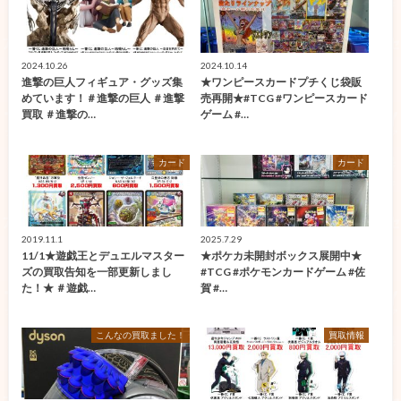
2024.10.26
2024.10.14
進撃の巨人フィギュア・グッズ集
★ワンピースカードプチくじ袋販
めています！＃進撃の巨人 ＃進撃
売再開★#TCG #ワンピースカード
買取 ＃進撃の…
ゲーム #…
カード
カード
2019.11.1
2025.7.29
11/1★遊戯王とデュエルマスター
★ポケカ未開封ボックス展開中★
ズの買取告知を一部更新しまし
#TCG #ポケモンカードゲーム #佐
た！★ ＃遊戯…
賀 #…
こんなの買取ました！
買取情報