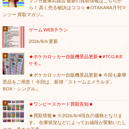
マンガ倉庫武雄店 最新の買取情報はこちらか
ら！ 高く売る秘訣はココ☆ ★OTAKARA月刊マ
ンソー 買取マガジ...
ゲーム WEBチラシ
2026/8/6 更新
★ポケカロッカー自販機景品更新★#TCG #ポ
ケモ...
★ポケカロッカー自販機景品更新★ 今回も豪華
景品をご用意！ 今回は、新弾「ストームエメラルダ」
BOX・シングル...
★ワンピースカード買取告知★
★買取情報★ ※2026/8/4現在の価格となりま
す。 在庫状況などによってお値段が変動いたし